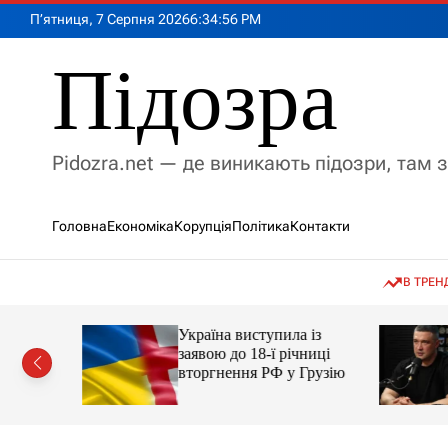
П
П’ятниця, 7 Серпня 2026
6
:
34
:
57
PM
е
р
Підозра
е
й
т
и
Pidozra.net — де виникають підозри, там 
д
о
в
Головна
Економіка
Корупція
Політика
Контакти
м
і
с
В ТРЕН
т
у
Україна виступила із
амість
заявою до 18-ї річниці
російські
вторгнення РФ у Грузію