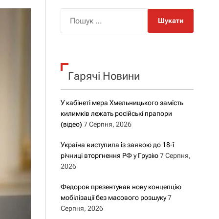
о
р
П
о
о
в
о
ш
г
у
о
р
к
е
Гарячі Новини
:
ж
и
м
у
У кабінеті мера Хмельницького замість
килимків лежать російські прапори
(відео)
7 Серпня, 2026
Україна виступила із заявою до 18-ї
річниці вторгнення РФ у Грузію
7 Серпня,
2026
Федоров презентував нову концепцію
мобілізації без масового розшуку
7
Серпня, 2026