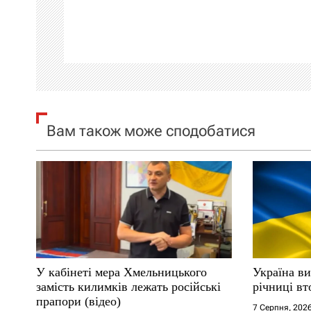
а
ц
і
я
Вам також може сподобатися
з
а
п
и
с
У кабінеті мера Хмельницького
Україна ви
і
замість килимків лежать російські
річниці вт
прапори (відео)
7 Серпня, 202