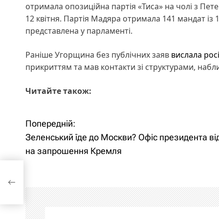
отримала опозиційна партія «Тиса» на чолі з Пе
12 квітня. Партія Мадяра отримала 141 мандат із 
представлена у парламенті.
Раніше Угорщина без публічних заяв
вислала рос
прикриттям та мав контакти зі структурами, наб
Читайте також:
Попередній:
Н
Зеленський їде до Москви? Офіс президента ві
а
на запрошення Кремля
в
с
ення
і
г