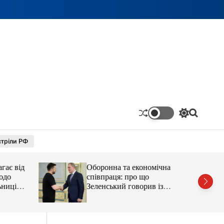
П
П
е
о
р
ш
тріли РФ
е
у
м
к
и
гає від
Оборонна та економічна
к
а
одо
співпраця: про що
ч
ьниці
Зеленський говорив із
к
главою МЗС Азербайджану
о
л
ь