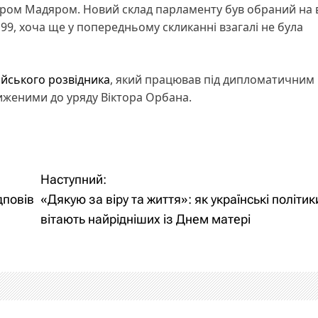
тером Мадяром. Новий склад парламенту був обраний на
199, хоча ще у попередньому скликанні взагалі не була
ійського розвідника
, який працював під дипломатичним
лиженими до уряду Віктора Орбана.
Наступний:
дповів
«Дякую за віру та життя»: як українські політик
вітають найрідніших із Днем матері