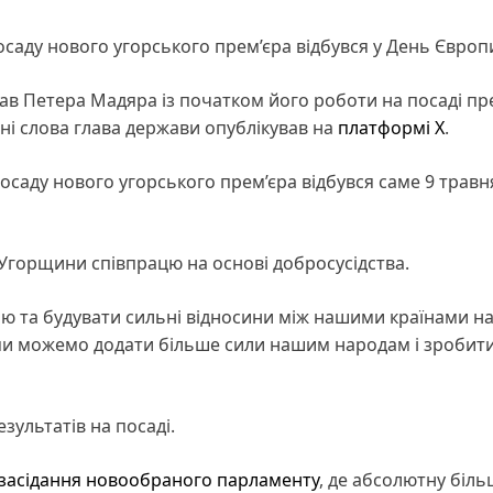
саду нового угорського прем’єра відбувся у День Європ
в Петера Мадяра із початком його роботи на посаді пре
ьні слова глава держави опублікував на
платформі Х
.
саду нового угорського прем’єра відбувся саме 9 травня
 Угорщини співпрацю на основі добросусідства.
ю та будувати сильні відносини між нашими країнами на
 ми можемо додати більше сили нашим народам і зробит
зультатів на посаді.
 засідання новообраного парламенту
, де абсолютну біль