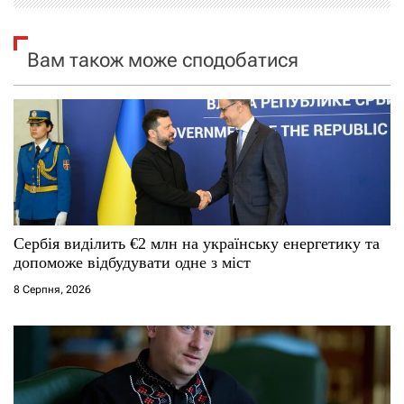
і
я
Вам також може сподобатися
з
а
п
и
с
Сербія виділить €2 млн на українську енергетику та
допоможе відбудувати одне з міст
і
8 Серпня, 2026
в