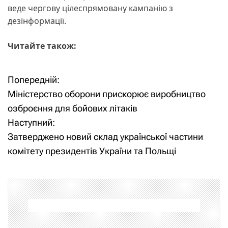
веде чергову цілеспрямовану кампанію з
дезінформації.
Читайте також:
Попередній:
Н
Міністерство оборони прискорює виробництво
а
озброєння для бойових літаків
Наступний:
в
Затверджено новий склад української частини
і
комітету президентів України та Польщі
г
а
ц