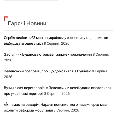
ш
у
к
Гарячі Новини
:
Сербія виділить €2 млн на українську енергетику та допоможе
відбудувати одне з міст
8 Серпня, 2026
Заступник Буданова отримав «жирне» призначення
8 Серпня,
2026
Зеленський розповів, про що домовився з Вучичем
8 Серпня,
2026
Вучич після переговорів із Зеленським неочікувано висловився
про українські території
8 Серпня, 2026
«Їх немає на радарі». Нардеп пояснив, кого насамперед має
охопити реформа мобілізації
8 Серпня, 2026