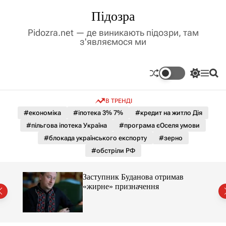
П
Підозра
е
р
Pidozra.net — де виникають підозри, там
е
з'являємося ми
й
т
и
П
М
П
д
е
е
о
р
н
ш
о
В ТРЕНДІ
е
ю
у
в
м
к
#економіка
#іпотека 3% 7%
#кредит на житло Дія
м
и
#пільгова іпотека Україна
#програма єОселя умови
і
к
а
с
#блокада українського експорту
#зерно
ч
т
#обстріли РФ
к
у
о
л
Заступник Буданова отримав
ь
«жирне» призначення
о
міст
р
о
в
о