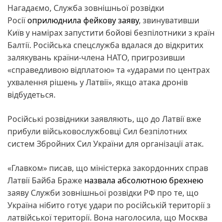
Нагадаємо, Служба зовнішньої розвідки
Росії
оприлюднила фейкову заяву
, звинувативши
Київ у намірах запустити бойові безпілотники з країн
Балтії. Російська спецслужба вдалася до відкритих
залякувань країни-члена НАТО, пригрозивши
«справедливою відплатою» та «ударами по центрах
ухвалення рішень у Латвії», якщо атака дронів
відбудеться.
Російські розвідники заявляють, що до Латвії вже
прибули військовослужбовці Сил безпілотних
систем Збройних Сил України для організації атак.
«Главком» писав, що міністерка закордонних справ
Латвії Байба Браже
назвала абсолютною брехнею
заяву Служби зовнішньої розвідки РФ про те, що
Україна нібито готує удари по російській території з
латвійської території. Вона наголосила, що Москва