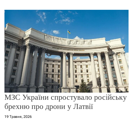
г
о
р
е
ж
и
м
у
МЗС України спростувало російську
брехню про дрони у Латвії
19 Травня, 2026