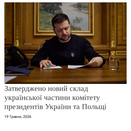
г
о
р
е
ж
и
м
у
Затверджено новий склад
української частини комітету
президентів України та Польщі
19 Травня, 2026