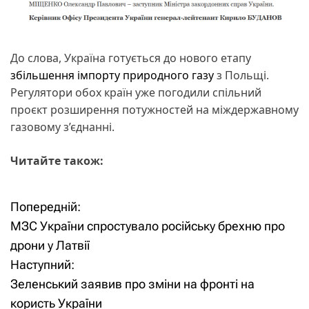
До слова, Україна готується до нового етапу
збільшення імпорту природного газу
з Польщі.
Регулятори обох країн уже погодили спільний
проєкт розширення потужностей на міждержавному
газовому з’єднанні.
Читайте також:
Попередній:
Н
МЗС України спростувало російську брехню про
а
дрони у Латвії
Наступний:
в
Зеленський заявив про зміни на фронті на
і
користь України