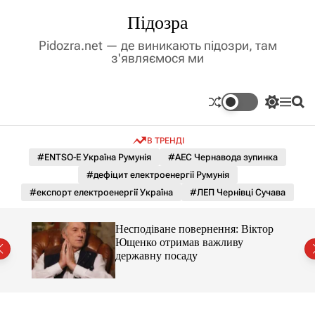
П
Підозра
е
р
Pidozra.net — де виникають підозри, там
е
з'являємося ми
й
т
и
П
М
П
д
е
е
о
р
н
ш
о
В ТРЕНДІ
е
ю
у
в
м
к
#ENTSO-E Україна Румунія
#АЕС Чернавода зупинка
м
и
#дефіцит електроенергії Румунія
і
к
а
с
#експорт електроенергії Україна
#ЛЕП Чернівці Сучава
ч
т
к
у
о
Несподіване повернення: Віктор
л
ду
Ющенко отримав важливу
ь
державну посаду
о
р
о
в
о