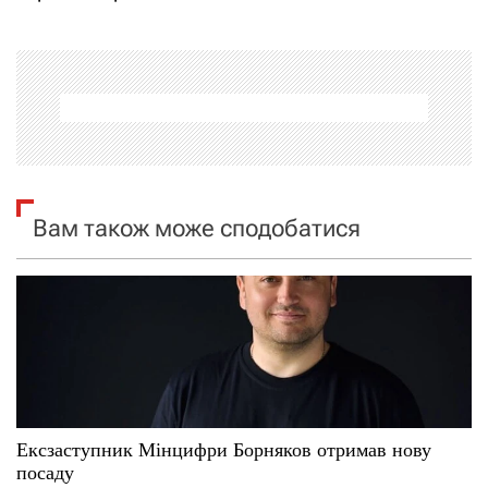
г
а
ц
і
я
Вам також може сподобатися
з
а
п
и
с
Ексзаступник Мінцифри Борняков отримав нову
посаду