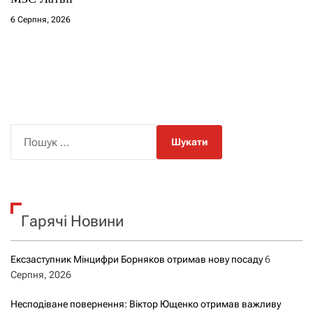
6 Серпня, 2026
П
о
ш
у
к
Гарячі Новини
:
Ексзаступник Мінцифри Борняков отримав нову посаду
6
Серпня, 2026
Несподіване повернення: Віктор Ющенко отримав важливу