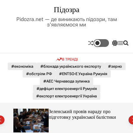
П
Підозра
е
р
Pidozra.net — де виникають підозри, там
е
з'являємося ми
й
т
и
П
М
П
д
е
е
о
р
н
ш
о
В ТРЕНДІ
е
ю
у
в
м
к
#економіка
#блокада українського експорту
#зерно
м
и
#обстріли РФ
#ENTSO-E Україна Румунія
і
к
а
с
#АЕС Чернавода зупинка
ч
т
#дефіцит електроенергії Румунія
к
у
о
#експорт електроенергії Україна
л
ь
о
ченко
Зеленський провів нараду про
р
рту
підготовку української балістики
о
в
о