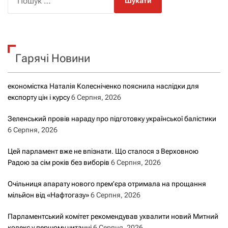
о
ш
у
к
Гарячі Новини
:
економістка Наталія Колесніченко пояснила наслідки для
експорту цін і курсу
6 Серпня, 2026
Зеленський провів нараду про підготовку української балістики
6 Серпня, 2026
Цей парламент вже не впізнати. Що сталося з Верховною
Радою за сім років без виборів
6 Серпня, 2026
Очільниця апарату нового прем’єра отримала на прощання
мільйон від «Нафтогазу»
6 Серпня, 2026
Парламентський комітет рекомендував ухвалити новий Митний
кодекс у першому читанні
6 Серпня, 2026