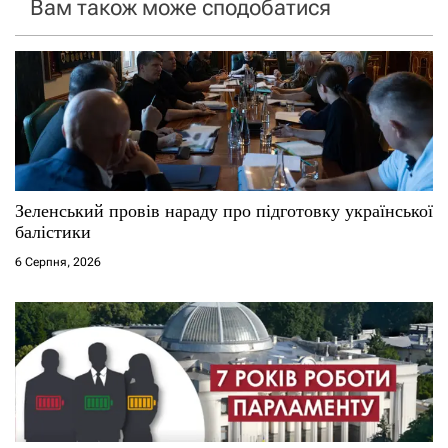
Вам також може сподобатися
з
а
п
и
с
Зеленський провів нараду про підготовку української
і
балістики
6 Серпня, 2026
в