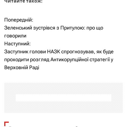
Читайте також:
Попередній:
Н
Зеленський зустрівся з Притулою: про що
а
говорили
Наступний:
в
Заступник голови НАЗК спрогнозував, як буде
і
проходити розгляд Антикорупційної стратегії у
Верховній Раді
г
а
ц
і
я