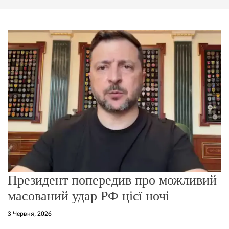
г
о
р
е
ж
и
м
у
Президент попередив про можливий
масований удар РФ цієї ночі
3 Червня, 2026