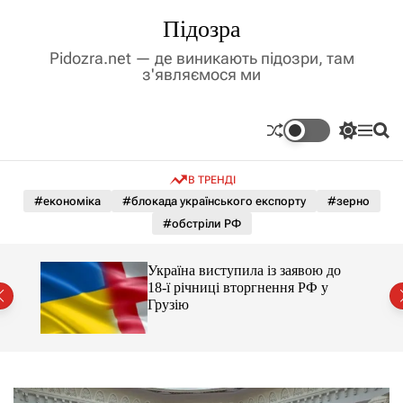
П
Підозра
е
р
Pidozra.net — де виникають підозри, там
е
з'являємося ми
й
т
и
П
М
П
д
е
е
о
р
н
ш
о
В ТРЕНДІ
е
ю
у
в
м
к
#економіка
#блокада українського експорту
#зерно
м
и
#обстріли РФ
і
к
а
с
ч
т
го
Україна виступила із заявою до
к
йські
у
18-ї річниці вторгнення РФ у
о
Грузію
л
ь
о
р
о
в
о