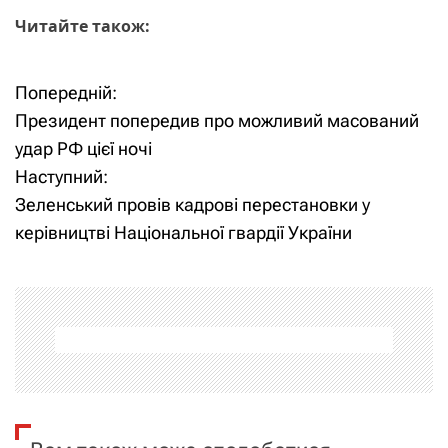
Читайте також:
Попередній:
Н
Президент попередив про можливий масований
а
удар РФ цієї ночі
Наступний:
в
Зеленський провів кадрові перестановки у
і
керівництві Національної гвардії України
г
а
ц
і
я