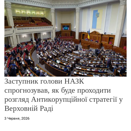
г
о
р
е
ж
и
м
у
Заступник голови НАЗК
спрогнозував, як буде проходити
розгляд Антикорупційної стратегії у
Верховній Раді
3 Червня, 2026