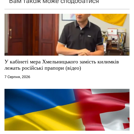
Вам також може сподобатися
з
а
п
и
с
У кабінеті мера Хмельницького замість килимків
лежать російські прапори (відео)
і
7 Серпня, 2026
в