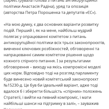
(зареєструвала голова з питань антикорупційної
політики Анастасія Радіна), уряд та опозиція
(авторства Петра Порошенка та депутатів «ЄС»).
«На мою думку, є два основних варіанти розвитку
подій. Перший і, як на мене, найбільш мудрий
полягає у опрацюванні комітетом з питань
антикорупційної політики всіх трьох законопроєктів,
вивченні ключових розбіжностей, обговоренні та
напрацюванні самим комітетом рішення щодо
кожного спірного питання. І за результатами
обговорення – виходу на якісь компромісні моделі
цих норм. Відповідно тоді на розгляд парламенту
буде винесено новий комітетський законопроєкт
№15230-д. Це був би ідеальний варіант, адже тоді
вдалося б і зберегти більшість «спірних» положень
Стратегії, і вийти на певний компроміс, і мати
найбільші шанси на підтримку в залі», – зауважив