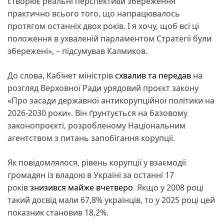
створює реальні перспективи збереження
практично всього того, що напрацювалось
протягом останніх двох років. І я хочу, щоб всі ці
положення в ухваленій парламентом Стратегії були
збережені», – підсумував Калмиков.
До слова, Кабінет міністрів
схвалив та передав
на
розгляд Верховної Ради урядовий проєкт закону
«Про засади державної антикорупційної політики на
2026-2030 роки». Він ґрунтується на базовому
законопроєкті, розробленому Національним
агентством з питань запобігання корупції.
Як повідомлялося, рівень корупції у взаємодії
громадян із владою в Україні за останні 17
років
знизився майже вчетверо
. Якщо у 2008 році
такий досвід мали 67,8% українців, то у 2025 році цей
показник становив 18,2%.