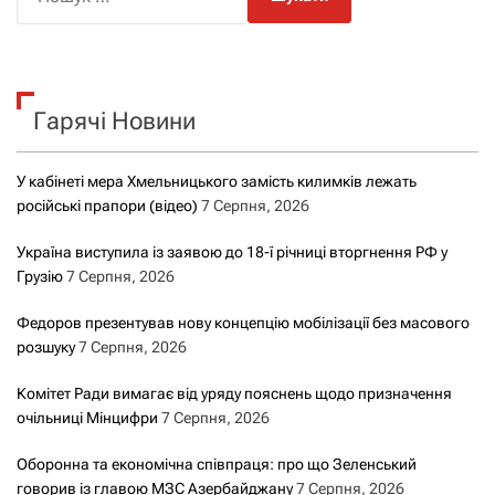
о
ш
у
к
Гарячі Новини
:
У кабінеті мера Хмельницького замість килимків лежать
російські прапори (відео)
7 Серпня, 2026
Україна виступила із заявою до 18-ї річниці вторгнення РФ у
Грузію
7 Серпня, 2026
Федоров презентував нову концепцію мобілізації без масового
розшуку
7 Серпня, 2026
Комітет Ради вимагає від уряду пояснень щодо призначення
очільниці Мінцифри
7 Серпня, 2026
Оборонна та економічна співпраця: про що Зеленський
говорив із главою МЗС Азербайджану
7 Серпня, 2026