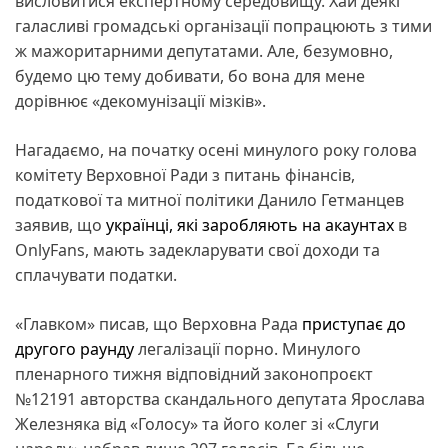
висловитися експертному середовищу. Хай деякі
галасливі громадські організації попрацюють з тими
ж мажоритарними депутатами. Але, безумовно,
будемо цю тему добивати, бо вона для мене
дорівнює «декомунізації мізків».
Нагадаємо, на початку осені минулого року голова
комітету Верховної Ради з питань фінансів,
податкової та митної політики Данило Гетманцев
заявив, що
українці, які заробляють на акаунтах
в
OnlyFans, мають задекларувати свої доходи та
сплачувати податки.
«Главком» писав, що Верховна Рада
приступає до
другого раунду
легалізації порно. Минулого
пленарного тижня відповідний законопроєкт
№12191 авторства скандального депутата Ярослава
Железняка від «Голосу» та його колег зі «Слуги