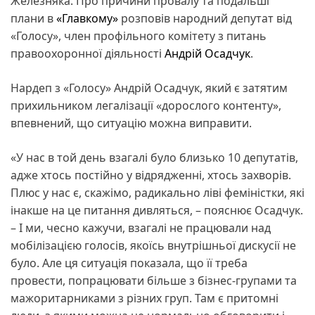
Железняка. Про причини провалу та подальші
плани в
«Главкому»
розповів народний депутат від
«Голосу», член профільного комітету з питань
правоохоронної діяльності
Андрій Осадчук
.
Нардеп з «Голосу» Андрій Осадчук, який є затятим
прихильником легалізації «дорослого контенту»,
впевнений, що ситуацію можна виправити.
«У нас в той день взагалі було близько 10 депутатів,
адже хтось постійно у відрядженні, хтось захворів.
Плюс у нас є, скажімо, радикально ліві феміністки, які
інакше на це питання дивляться, – пояснює Осадчук.
– І ми, чесно кажучи, взагалі не працювали над
мобілізацією голосів, якоїсь внутрішньої дискусії не
було. Але ця ситуація показала, що її треба
провести, попрацювати більше з бізнес-групами та
мажоритарниками з різних груп. Там є притомні