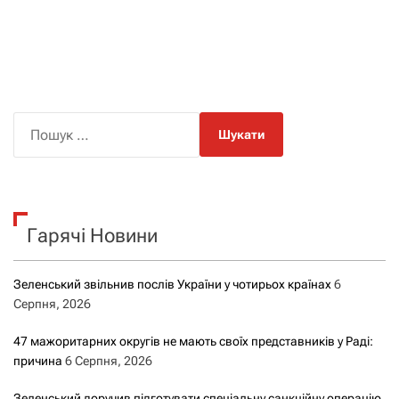
П
о
ш
у
к
Гарячі Новини
:
Зеленський звільнив послів України у чотирьох країнах
6
Серпня, 2026
47 мажоритарних округів не мають своїх представників у Раді:
причина
6 Серпня, 2026
Зеленський доручив підготувати спеціальну санкційну операцію