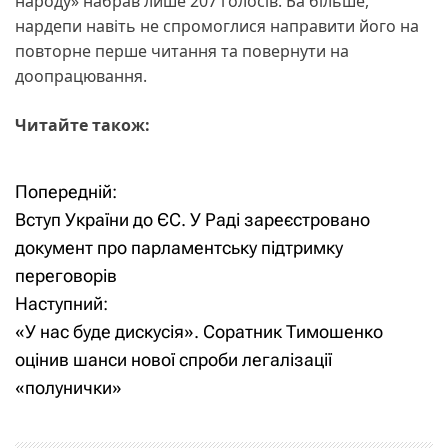
народу» набрав лише 207 голосів. Ба більше,
нардепи навіть не спромоглися направити його на
повторне перше читання та повернути на
доопрацювання.
Читайте також:
Попередній:
Н
Вступ України до ЄС. У Раді зареєстровано
а
документ про парламентську підтримку
переговорів
в
Наступний:
і
«У нас буде дискусія». Соратник Тимошенко
оцінив шанси нової спроби легалізації
г
«полунички»
а