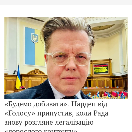
г
о
р
е
ж
и
м
у
«Будемо добивати». Нардеп від
«Голосу» припустив, коли Рада
знову розгляне легалізацію
«дорослого контенту»