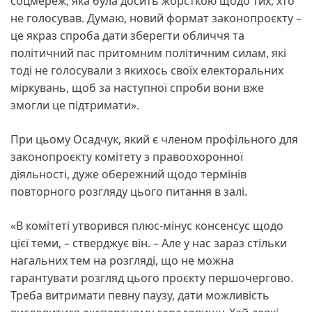
соцмереж, яка була досить жорсткою щодо тих, хто
не голосував. Думаю, новий формат законопроєкту –
це якраз спроба дати зберегти обличчя та
політичний пас притомним політичним силам, які
тоді не голосували з якихось своїх електоральних
міркувань, щоб за наступної спроби вони вже
змогли це підтримати».
При цьому Осадчук, який є членом профільного для
законопроєкту комітету з правоохоронної
діяльності, дуже обережний щодо термінів
повторного розгляду цього питання в залі.
«В комітеті утворився плюс-мінус консенсус щодо
цієї теми, – стверджує він. – Але у нас зараз стільки
нагальних тем на розгляді, що не можна
гарантувати розгляд цього проєкту першочергово.
Треба витримати певну паузу, дати можливість