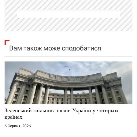
ц
і
я
з
Вам також може сподобатися
а
п
и
с
і
Зеленський звільнив послів України у чотирьох
країнах
в
6 Серпня, 2026