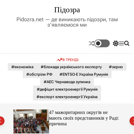
П
Підозра
е
р
Pidozra.net — де виникають підозри, там
е
з'являємося ми
й
т
и
П
М
П
д
е
е
о
р
н
ш
о
В ТРЕНДІ
е
ю
у
в
м
к
#економіка
#блокада українського експорту
#зерно
м
и
#обстріли РФ
#ENTSO-E Україна Румунія
і
к
а
с
#АЕС Чернавода зупинка
ч
т
#дефіцит електроенергії Румунія
к
у
о
#експорт електроенергії Україна
л
ь
о
47 мажоритарних округів не
р
мають своїх представників у Раді:
о
причина
в
о