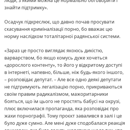
люди, з якими можна це нормально обговорити і
знайти підтримку».
Осадчук підкреслює, що давно почав просувати
скасування криміналізації порно, бо вважає цю
норму наслідком тоталітарної радянської системи.
«Зараз це просто виглядає якоюсь дикістю,
варварством, бо якщо комусь дуже хочеться
«дорослого контенту», то його у відкритому доступі
в інтернеті, напевно, більше, ніж будь-якого іншого,
– розповідає депутат. – Але все одно деякі депутати
не підтримують легалізацію порно, прикриваються
своїм правим радикалізмом, мажоритарники
бояться, що їм цього не простять бабусі на окрузі,
плюс включилася пропаганда, яка розповідає про
жахи порнографії. Тому проєкт завалився в залі і це
було дуже сумно. Але мені дуже сподобалася реакція