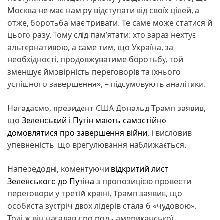
Москва не має наміру відступати від своїх цілей, а
отже, боротьба має тривати. Те саме може статися й
цього разу. Тому слід пам’ятати: хто зараз нехтує
альтернативою, а саме тим, що Україна, за
необхідності, продовжуватиме боротьбу, той
зменшує ймовірність переговорів та їхнього
успішного завершення», – підсумовують аналітики.
Нагадаємо, президент США Дональд Трамп заявив,
що
Зеленський і Путін мають самостійно
домовлятися про завершення війни
, і висловив
упевненість, що врегулювання наближається.
Напередодні, коментуючи
відкритий лист
Зеленського до Путіна
з пропозицією провести
переговори у третій країні, Трамп заявив, що
особиста зустріч двох лідерів стала б «чудовою».
Тоді ж він нагадав про роль американської