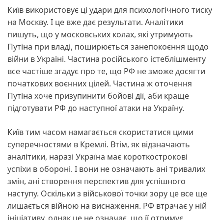
Київ використовує ці удари для психологічного тиску
на Москву. І це вже дає результати. Аналітики
пишуть, що у московських колах, які утримують
Путіна при владі, поширюється занепокоєння щодо
війни в Україні. Частина російського істеблішменту
все частіше згадує про те, що РФ не зможе досягти
початкових воєнних цілей. Частина ж оточення
Путіна хоче призупинити бойові дії, аби краще
підготувати РФ до наступної атаки на Україну.
Київ тим часом намагається скористатися цими
суперечностями в Кремлі. Втім, як відзначають
аналітики, наразі Україна має короткострокові
успіхи в обороні. І вони не означають ані тривалих
змін, ані створення перспектив для успішного
наступу. Оскільки з військової точки зору це все ще
лишається війною на виснаження. РФ втрачає у ній
ініціативу, однак це не означає, що її отримує