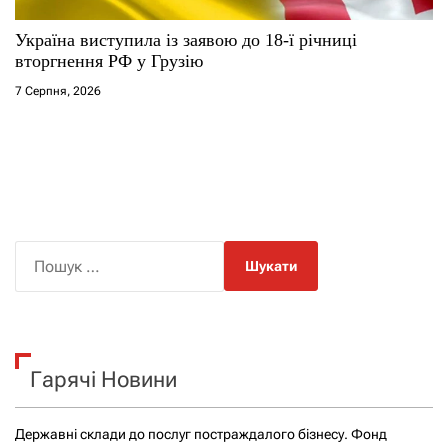
Україна виступила із заявою до 18-ї річниці
вторгнення РФ у Грузію
7 Серпня, 2026
П
о
ш
у
к
Гарячі Новини
:
Державні склади до послуг постраждалого бізнесу. Фонд