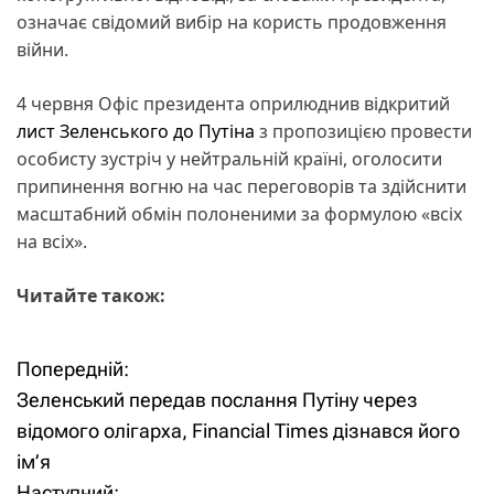
означає свідомий вибір на користь продовження
війни.
4 червня Офіс президента оприлюднив відкритий
лист Зеленського до Путіна
з пропозицією провести
особисту зустріч у нейтральній країні, оголосити
припинення вогню на час переговорів та здійснити
масштабний обмін полоненими за формулою «всіх
на всіх».
Читайте також:
Попередній:
Н
Зеленський передав послання Путіну через
а
відомого олігарха, Financial Times дізнався його
ім’я
в
Наступний: