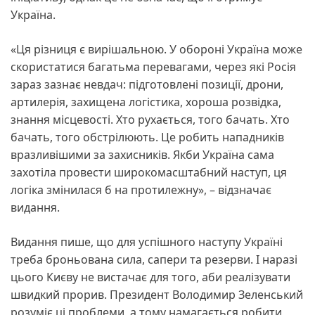
Україна.
«Ця різниця є вирішальною. У обороні Україна може
скористатися багатьма перевагами, через які Росія
зараз зазнає невдач: підготовлені позиції, дрони,
артилерія, захищена логістика, хороша розвідка,
знання місцевості. Хто рухається, того бачать. Хто
бачать, того обстрілюють. Це робить нападників
вразливішими за захисників. Якби Україна сама
захотіла провести широкомасштабний наступ, ця
логіка змінилася б на протилежну», – відзначає
видання.
Видання пише, що для успішного наступу Україні
треба броньована сила, сапери та резерви. І наразі
цього Києву не вистачає для того, аби реалізувати
швидкий прорив. Президент Володимир Зеленський
розуміє ці проблеми, а тому намагається робити