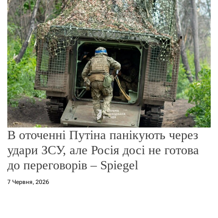
г
о
р
е
ж
и
м
у
В оточенні Путіна панікують через
удари ЗСУ, але Росія досі не готова
до переговорів – Spiegel
7 Червня, 2026