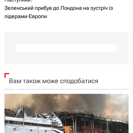
і
Зеленський прибув до Лондона на зустріч із
лідерами Європи
г
а
ц
і
я
Вам також може сподобатися
з
а
п
и