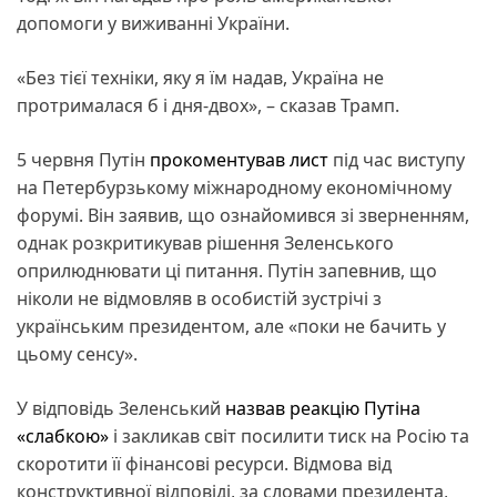
допомоги у виживанні України.
«Без тієї техніки, яку я їм надав, Україна не
протрималася б і дня-двох», – сказав Трамп.
5 червня Путін
прокоментував лист
під час виступу
на Петербурзькому міжнародному економічному
форумі. Він заявив, що ознайомився зі зверненням,
однак розкритикував рішення Зеленського
оприлюднювати ці питання. Путін запевнив, що
ніколи не відмовляв в особистій зустрічі з
українським президентом, але «поки не бачить у
цьому сенсу».
У відповідь Зеленський
назвав реакцію Путіна
«слабкою»
і закликав світ посилити тиск на Росію та
скоротити її фінансові ресурси. Відмова від
конструктивної відповіді, за словами президента,