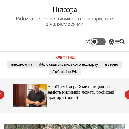
П
Підозра
е
р
Pidozra.net — де виникають підозри, там
е
з'являємося ми
й
т
и
П
М
П
д
е
е
о
р
н
ш
о
В ТРЕНДІ
е
ю
у
в
м
к
#економіка
#блокада українського експорту
#зерно
м
и
#обстріли РФ
і
к
а
с
ч
т
У кабінеті мера Хмельницького
к
у
замість килимків лежать російські
о
від
прапори (відео)
л
ь
о
р
о
в
о