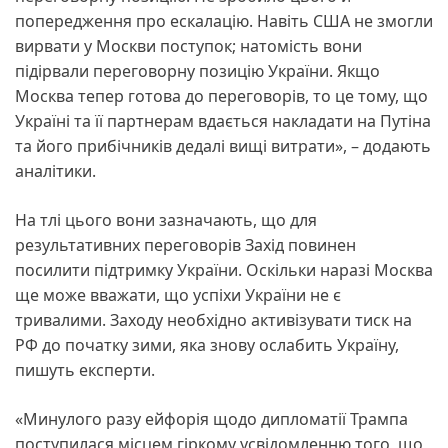
попередження про ескалацію. Навіть США не змогли
вирвати у Москви поступок; натомість вони
підірвали переговорну позицію України. Якщо
Москва тепер готова до переговорів, то це тому, що
Україні та її партнерам вдається накладати на Путіна
та його прибічників дедалі вищі витрати», – додають
аналітики.
На тлі цього вони зазначають, що для
результативних переговорів Захід повинен
посилити підтримку України. Оскільки наразі Москва
ще може вважати, що успіхи України не є
тривалими. Заходу необхідно активізувати тиск на
РФ до початку зими, яка знову ослабить Україну,
пишуть експерти.
«Минулого разу ейфорія щодо дипломатії Трампа
поступилася місцем гіркому усвідомленню того, що