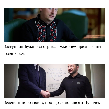
в
Заступник Буданова отримав «жирне» призначення
8 Серпня, 2026
Зеленський розповів, про що домовився з Вучичем