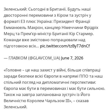
Зеленський: Сьогодні в Британії. Будуть наші
двосторонні перемовини з Кіром та зустріч у
форматі E3 плюс Україна: Президент Франції
Емманюель Макрон, канцлер Німеччини Фрідріх
Мерц та Премʼєр-міністр Британії Кір Стармер.
Команди вже змістовно попрацювали над
підготовкою всіх…
pic.twitter.com/tzByT7dnCf
— ГЛАВКОМ (@GLAVCOM_UA)
June 7, 2026
«Головне – це наш захист у війні, більше співпраці
заради безпеки всієї Європи в напрямі ППО та наш
спільний погляд на дипломатичні перспективи:
Європа має бути в перемовинах і має бути сильною.
Також на завтра запланована зустріч із Його
Величністю Королем Чарльзом III», – сказав
Зеленський.