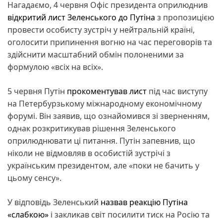
Нагадаємо, 4 червня Офіс президента оприлюднив
відкритий лист Зеленського до Путіна
з пропозицією
провести особисту зустріч у нейтральній країні,
оголосити припинення вогню на час переговорів та
здійснити масштабний обмін полоненими за
формулою «всіх на всіх».
5 червня Путін
прокоментував лист
під час виступу
на Петербурзькому міжнародному економічному
форумі. Він заявив, що ознайомився зі зверненням,
однак розкритикував рішення Зеленського
оприлюднювати ці питання. Путін запевнив, що
ніколи не відмовляв в особистій зустрічі з
українським президентом, але «поки не бачить у
цьому сенсу».
У відповідь Зеленський
назвав реакцію Путіна
«слабкою»
і закликав світ посилити тиск на Росію та