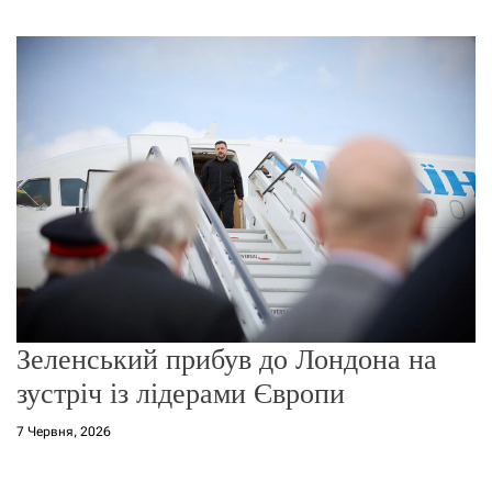
г
о
р
е
ж
и
м
у
Зеленський прибув до Лондона на
зустріч із лідерами Європи
7 Червня, 2026