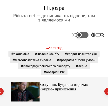
П
Підозра
е
р
Pidozra.net — де виникають підозри, там
е
з'являємося ми
й
т
и
П
М
П
д
е
е
о
р
н
ш
о
В ТРЕНДІ
е
ю
у
в
м
к
#економіка
#іпотека 3% 7%
#кредит на житло Дія
м
и
#пільгова іпотека Україна
#програма єОселя умови
і
к
а
с
#блокада українського експорту
#зерно
ч
т
#обстріли РФ
к
у
о
л
Заступник Буданова отримав
ь
«жирне» призначення
о
міст
р
о
в
о