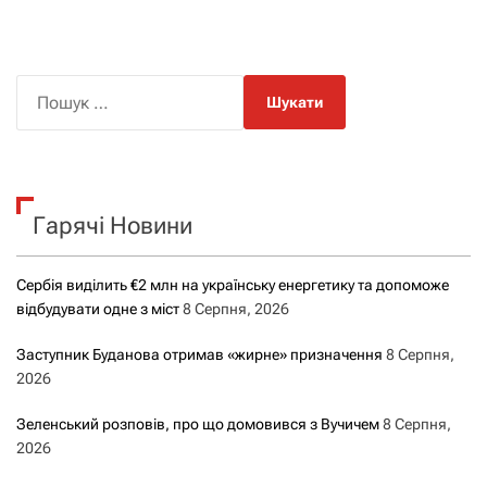
П
о
ш
у
к
Гарячі Новини
:
Сербія виділить €2 млн на українську енергетику та допоможе
відбудувати одне з міст
8 Серпня, 2026
Заступник Буданова отримав «жирне» призначення
8 Серпня,
2026
Зеленський розповів, про що домовився з Вучичем
8 Серпня,
2026