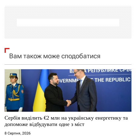
г
а
ц
і
я
Вам також може сподобатися
з
а
п
и
с
Сербія виділить €2 млн на українську енергетику та
допоможе відбудувати одне з міст
і
8 Серпня, 2026