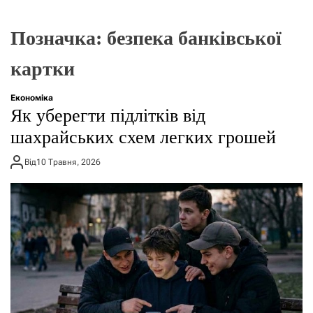
г
о
р
Позначка:
безпека банківської
е
ж
картки
и
м
у
Економіка
Як уберегти підлітків від
шахрайських схем легких грошей
Від
10 Травня, 2026