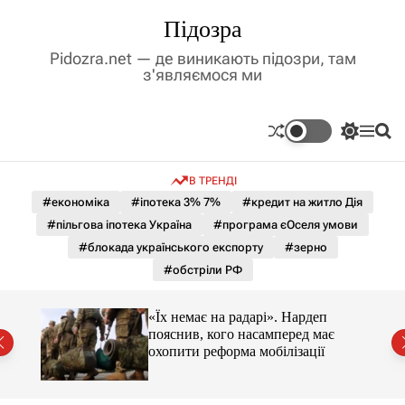
П
Підозра
е
р
Pidozra.net — де виникають підозри, там
е
з'являємося ми
й
т
и
П
М
П
д
е
е
о
р
н
ш
о
В ТРЕНДІ
е
ю
у
в
м
к
#економіка
#іпотека 3% 7%
#кредит на житло Дія
м
и
#пільгова іпотека Україна
#програма єОселя умови
і
к
а
с
#блокада українського експорту
#зерно
ч
т
#обстріли РФ
к
у
о
л
«Їх немає на радарі». Нардеп
ь
пояснив, кого насамперед має
о
охопити реформа мобілізації
р
о
в
о