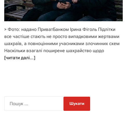
> Фото: надано ПриватБанком Ірина Фіголь Підлітки
все частіше стають не просто випадковими жертвами
шахраїв, а повноцінними учасниками злочинних схем
Наскільки взагалі поширене шахрайство щодо
[читати далі…]
П
о
ш
у