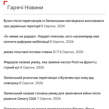
к
Гарячі Новини
:
Вучич після переговорів із Зеленським неочікувано висловився
про українські території
8 Серпня, 2026
«Їх немає на радарі». Нардеп пояснив, кого насамперед має
охопити реформа мобілізації
8 Серпня, 2026
умови пільгової іпотеки ставки 3 і 7
8 Серпня, 2026
Федоров назвав умову, яка зажене наступ Росії на фронті у
глухий кут
8 Серпня, 2026
Зеленський розпочав переговори з Вучичем про нову еру
співпраці
8 Серпня, 2026
Зеленський назвав головну умову для закінчення війни після
рішення Сенату США
7 Серпня, 2026
Державні склади до послуг постраждалого бізнесу. Фонд