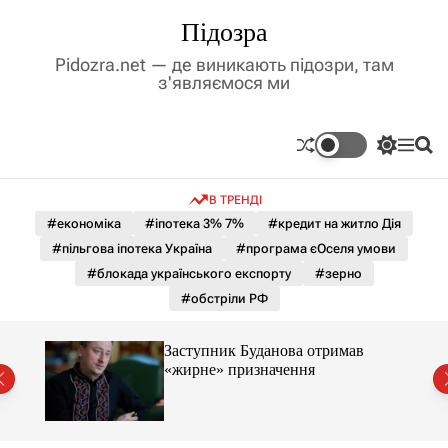
П
Підозра
е
р
Pidozra.net — де виникають підозри, там
е
з'являємося ми
й
т
и
П
М
П
д
е
е
о
р
н
ш
о
В ТРЕНДІ
е
ю
у
в
м
к
#економіка
#іпотека 3% 7%
#кредит на житло Дія
м
и
#пільгова іпотека Україна
#програма єОселя умови
і
к
а
с
#блокада українського експорту
#зерно
ч
т
#обстріли РФ
к
у
о
л
Заступник Буданова отримав
ь
«жирне» призначення
о
міст
р
о
в
о