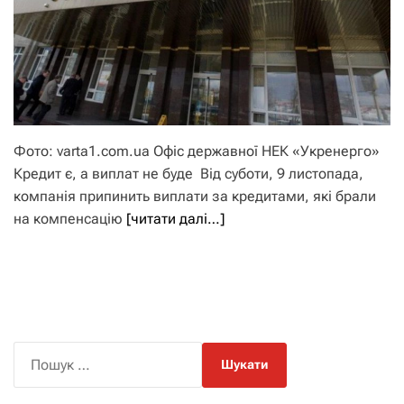
Фото: varta1.com.ua Офіс державної НЕК «Укренерго»
Кредит є, а виплат не буде Від суботи, 9 листопада,
компанія припинить виплати за кредитами, які брали
на компенсацію
[читати далі…]
П
о
ш