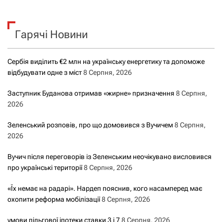
у
к
Гарячі Новини
:
Сербія виділить €2 млн на українську енергетику та допоможе
відбудувати одне з міст
8 Серпня, 2026
Заступник Буданова отримав «жирне» призначення
8 Серпня,
2026
Зеленський розповів, про що домовився з Вучичем
8 Серпня,
2026
Вучич після переговорів із Зеленським неочікувано висловився
про українські території
8 Серпня, 2026
«Їх немає на радарі». Нардеп пояснив, кого насамперед має
охопити реформа мобілізації
8 Серпня, 2026
умови пільгової іпотеки ставки 3 і 7
8 Серпня, 2026