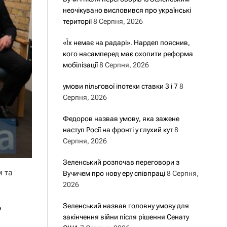
неочікувано висловився про українські
території
8 Серпня, 2026
«Їх немає на радарі». Нардеп пояснив,
кого насамперед має охопити реформа
мобілізації
8 Серпня, 2026
умови пільгової іпотеки ставки 3 і 7
8
Серпня, 2026
Федоров назвав умову, яка зажене
наступ Росії на фронті у глухий кут
8
Серпня, 2026
Зеленський розпочав переговори з
м та
Вучичем про нову еру співпраці
8 Серпня,
2026
Зеленський назвав головну умову для
н
закінчення війни після рішення Сенату