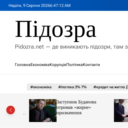
П
Неділя, 9 Серпня 2026
6
:
47
:
14
AM
е
р
Підозра
е
й
т
и
Pidozra.net — де виникають підозри, там 
д
о
в
Головна
Економіка
Корупція
Політика
Контакти
м
і
с
т
#економіка
#іпотека 3% 7%
#кредит на житло Д
у
€2 млн на
Заступник Буданова
етику та
отримав «жирне»
увати одне
призначення