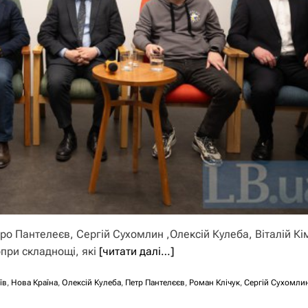
 Пантелеєв, Сергій Сухомлин ,Олексій Кулеба, Віталій Кі
опри складнощі, які
[читати далі…]
їв
,
Нова Країна
,
Олексій Кулеба
,
Петр Пантелєєв
,
Роман Клічук
,
Сергій Сухомли