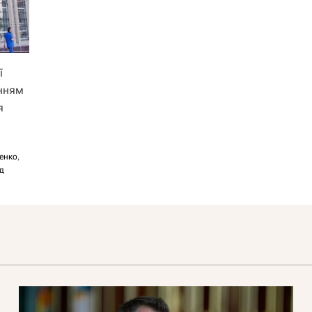
ї
інням
я
енко
,
д