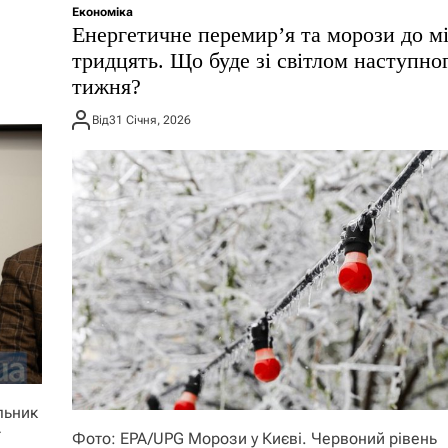
Економіка
Енергетичне перемир’я та морози до м
тридцять. Що буде зі світлом наступно
тижня?
Від
31 Січня, 2026
льник
ї
Фото: EPA/UPG Морози у Києві. Червоний рівень