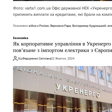
Фото: varta1.com.ua Офіс державної НЕК «Укренерго»
припинить виплати за кредитами, які брали на ком
Позначено
війна з Росією
,
Верховна Рада
,
Володимир Кудрицький
,
ел
Економіка
Як корпоративне управління в Укренерго
повʼязане з імпортом електрики з Європ
Від
Федоренко Світлана
22 Жовтня, 2024