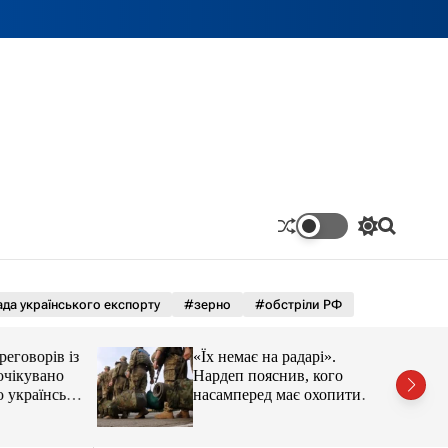
П
П
е
о
р
ш
е
у
м
к
да українського експорту
#зерно
#обстріли РФ
и
к
а
оворів із
«Їх немає на радарі».
ч
кувано
Нардеп пояснив, кого
к
раїнські
насамперед має охопити
о
реформа мобілізації
л
ь