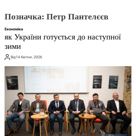
г
о
р
Позначка:
Петр Пантелєєв
е
ж
и
Економіка
м
як України готується до наступної
у
зими
Від
14 Квітня, 2026