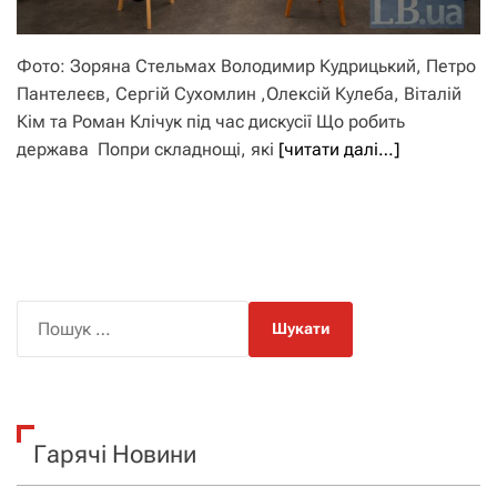
Фото: Зоряна Стельмах Володимир Кудрицький, Петро
Пантелеєв, Сергій Сухомлин ,Олексій Кулеба, Віталій
Кім та Роман Клічук під час дискусії Що робить
держава Попри складнощі, які
[читати далі…]
П
о
ш
у
к
Гарячі Новини
: