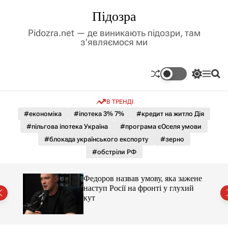
П
Підозра
е
р
Pidozra.net — де виникають підозри, там
е
з'являємося ми
й
т
и
П
М
П
д
е
е
о
р
н
ш
о
В ТРЕНДІ
е
ю
у
в
м
к
#економіка
#іпотека 3% 7%
#кредит на житло Дія
м
и
#пільгова іпотека Україна
#програма єОселя умови
і
к
а
с
#блокада українського експорту
#зерно
ч
т
#обстріли РФ
к
у
о
л
и 3 і
Федоров назвав умову, яка зажене
ь
наступ Росії на фронті у глухий
о
кут
р
о
в
о