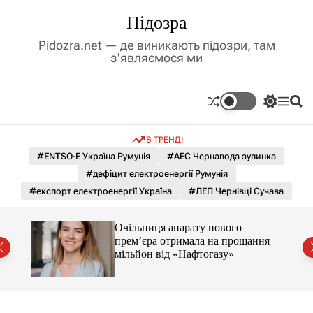
П
Підозра
е
р
Pidozra.net — де виникають підозри, там
е
з'являємося ми
й
т
и
П
М
П
д
е
е
о
р
н
ш
о
В ТРЕНДІ
е
ю
у
в
м
к
#ENTSO-E Україна Румунія
#АЕС Чернавода зупинка
м
и
#дефіцит електроенергії Румунія
і
к
а
с
#експорт електроенергії Україна
#ЛЕП Чернівці Сучава
ч
т
к
у
о
ти.
Очільниця апарату нового
л
ою за
прем’єра отримала на прощання
ь
мільйон від «Нафтогазу»
о
р
о
в
о