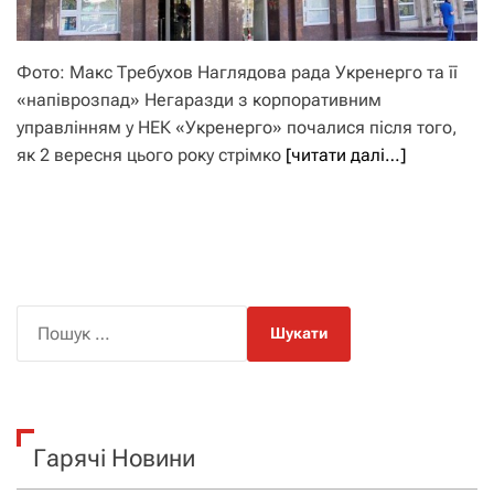
Фото: Макс Требухов Наглядова рада Укренерго та її
«напіврозпад» Негаразди з корпоративним
управлінням у НЕК «Укренерго» почалися після того,
як 2 вересня цього року стрімко
[читати далі…]
П
о
ш
у
к
Гарячі Новини
: