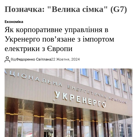
г
Позначка:
"Велика сімка" (G7)
о
р
е
Економіка
ж
Як корпоративне управління в
и
м
Укренерго повʼязане з імпортом
у
електрики з Європи
Від
Федоренко Світлана
22 Жовтня, 2024