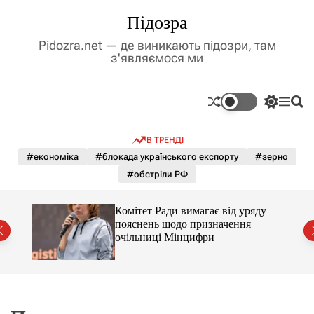
П
Підозра
е
р
Pidozra.net — де виникають підозри, там
е
з'являємося ми
й
т
и
П
М
П
д
е
е
о
р
н
ш
о
В ТРЕНДІ
е
ю
у
в
м
к
#економіка
#блокада українського експорту
#зерно
м
и
#обстріли РФ
і
к
а
с
ч
т
Комітет Ради вимагає від уряду
к
у
пояснень щодо призначення
о
очільниці Мінцифри
л
ь
о
р
о
в
о