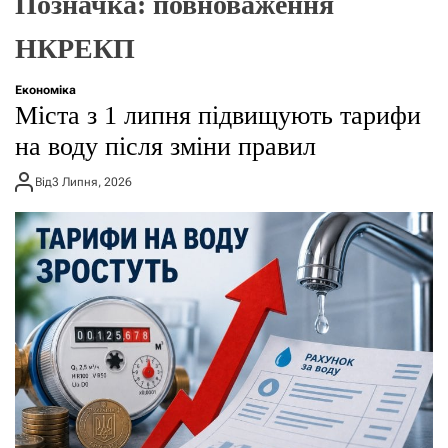
Позначка:
повноваження
г
о
НКРЕКП
р
е
ж
Економіка
и
Міста з 1 липня підвищують тарифи
м
у
на воду після зміни правил
Від
3 Липня, 2026