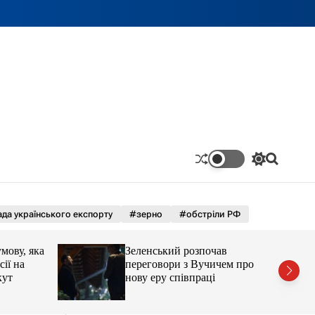
П
П
е
о
р
ш
е
у
м
к
да українського експорту
#зерно
#обстріли РФ
и
к
а
ову, яка
Зеленський розпочав
ч
ії на
переговори з Вучичем про
к
ут
нову еру співпраці
о
л
ь