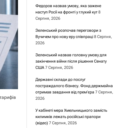
Федоров назвав умову, яка зажене
наступ Росії на фронті у глухий кут
8
Серпня, 2026
Зеленський розпочав переговори з
Вучичем про нову еру співпраці
8 Серпня,
2026
Зеленський назвав головну умову для
закінчення війни після рішення Сенату
США
7 Серпня, 2026
Державні склади до послуг
постраждалого бізнесу. Фонд держмайна
отримав завдання від прем’єра
7 Серпня,
тарифів
2026
У кабінеті мера Хмельницького замість
килимків лежать російські прапори
(відео)
7 Серпня, 2026