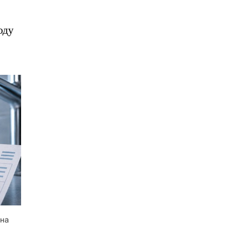
оду
 на