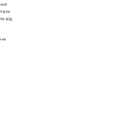
ння
утати
ли від
ф на