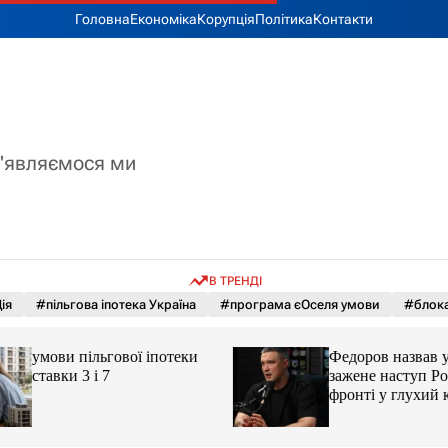
Головна
Економіка
Корупція
Політика
Контакти
з'являємося ми
В ТРЕНДІ
ія
#пільгова іпотека Україна
#програма єОселя умови
#блока
умови пільгової іпотеки
Федоров назвав ум
ставки 3 і 7
зажене наступ Рос
фронті у глухий к