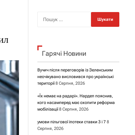
о
р
о
П
в
о
о
г
ш
о
ил
у
р
е
к
ж
Гарячі Новини
:
и
м
у
Вучич після переговорів із Зеленським
неочікувано висловився про українські
території
8 Серпня, 2026
«Їх немає на радарі». Нардеп пояснив,
кого насамперед має охопити реформа
мобілізації
8 Серпня, 2026
умови пільгової іпотеки ставки 3 і 7
8
Серпня, 2026