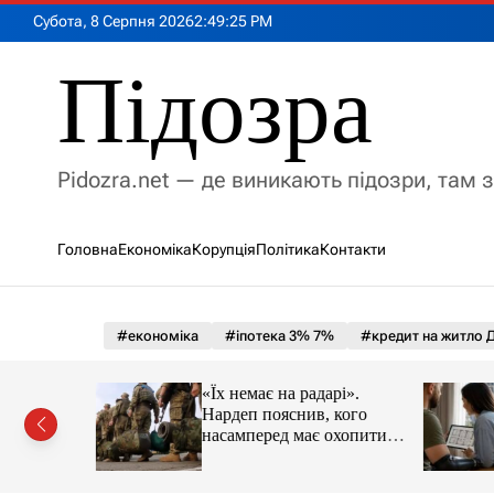
П
Субота, 8 Серпня 2026
2
:
49
:
27
PM
е
р
Підозра
е
й
т
и
Pidozra.net — де виникають підозри, там 
д
о
в
Головна
Економіка
Корупція
Політика
Контакти
м
і
с
т
#економіка
#іпотека 3% 7%
#кредит на житло Д
у
говорів із
«Їх немає на радарі».
ікувано
Нардеп пояснив, кого
країнські
насамперед має охопити
реформа мобілізації