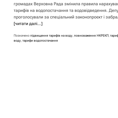
громадах Верховна Рада змінила правила нарахува
тарифів на водопостачання та водовідведення. Деп
проголосували за спеціальний законопроєкт і забра
[читати далі…]
Позначено
підвищення тарифів на воду
,
повноваження НКРЕКП
,
тари
воду
,
тарифи водопостачання