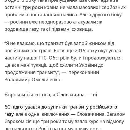
З одного боку таке припущення має сенс, адже за
останні три роки країна не мала масових і серйозних
проблем з постачанням палива. Але з другого боку
— росіяни вже неодноразово атакували як
родовища газу, так і підземні сховища.
“Я не вважаю, що транзит був запобіжником від
російських обстрілів. Росія ще 2015 року окупувала
частину нашої ГТС. Обстріли були і продовжуються.
Це все маніпуляції, щоб схилити України до
продовження транзиту”, — переконаний
Володимир Омельченко.
Єврокомісія готова, а Словаччина — ні
ЄС підготувався до зупинки транзиту російського
газу
, але є одне виключення — Словаччина. Загалом
Єврокомісія ще три роки тому взяла курс на відмову
від пального з Росії і на цьому шляху вже є