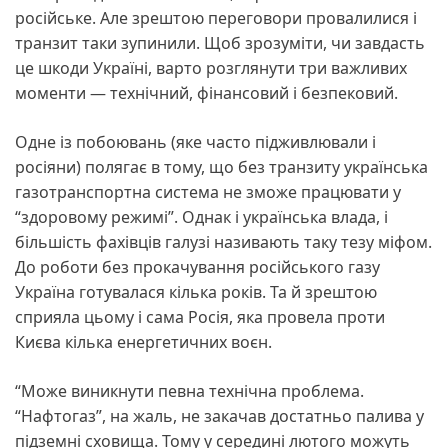
російське. Але зрештою переговори провалилися і
транзит таки зупинили. Щоб зрозуміти, чи завдасть
це шкоди Україні, варто розглянути три важливих
моменти — технічний, фінансовий і безпековий.
Одне із побоювань (яке часто підживлювали і
росіяни) полягає в тому, що без транзиту українська
газотранспортна система не зможе працювати у
“здоровому режимі”. Однак і українська влада, і
більшість фахівців галузі називають таку тезу міфом.
До роботи без прокачування російського газу
Україна готувалася кілька років. Та й зрештою
сприяла цьому і сама Росія, яка провела проти
Києва кілька енергетичних воєн.
“Може виникнути певна технічна проблема.
“Нафтогаз”, на жаль, не закачав достатньо палива у
підземні сховища. Тому у середині лютого можуть