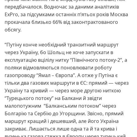
передбачалося. Водночас за даними аналітиків
ExPro, за підсумками останніх п’ятьох років Москва
прокачала близько 66% від законтрактованого
обсягу.
“Путіну конче необхідний транзитний маршрут
через Україну, бо Шольц не хоче запускати в
експлуатацію вцілілу нитку “Північного потоку-2”, а
поляки відмовляються поновлювати роботу
газопроводу “Ямал – Європа”. А отже у Путіна є
тільки два газових маршрути в ЄС: прямий — через
Україну та кривий — через море другою ниткою
“Турецького потоку” на Балкани й звідти
малопотужним “Балканським потоком” через
Болгарію та Сербію до Угорщини. Звісно, прямий
маршрут кращий і дешевший, але його Україна
закриває. Лишається лише одна та й та крива і
вузенька газова стежка в Європу через турецький