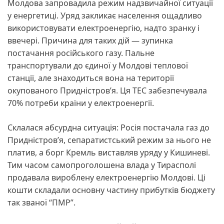
Молдова запровадила режим надзвичайної ситуації
у енергетиці. Уряд закликає населення ощадливо
використовувати електроенергію, надто зранку і
ввечері. Причина для таких дій — зупинка
постачання російського газу. Пальне
транспортували до єдиної у Молдові теплової
станції, але знаходиться вона на території
окупованого Придністров’я. Ця ТЕС забезпечувала
70% потреби країни у електроенергії.
Склалася абсурдна ситуація: Росія постачала газ до
Придністров’я, сепаратистський режим за нього не
платив, а борг Кремль виставляв уряду у Кишиневі.
Тим часом самопроголошена влада у Тирасполі
продавала вироблену електроенергію Молдові. Ці
кошти складали основну частину прибутків бюджету
так званої “ПМР”.