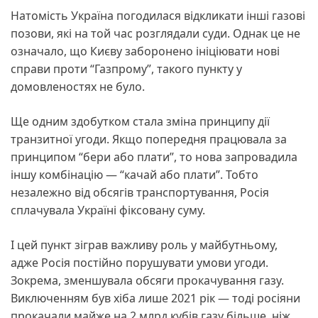
Натомість Україна погодилася відкликати інші газові
позови, які на той час розглядали суди. Однак це не
означало, що Києву заборонено ініціювати нові
справи проти “Газпрому”, такого пункту у
домовленостях не було.
Ще одним здобутком стала зміна принципу дії
транзитної угоди. Якщо попередня працювала за
принципом “бери або плати”, то нова запровадила
іншу комбінацію — “качай або плати”. Тобто
незалежно від обсягів транспортування, Росія
сплачувала Україні фіксовану суму.
І цей пункт зіграв важливу роль у майбутньому,
адже Росія постійно порушувати умови угоди.
Зокрема, зменшувала обсяги прокачування газу.
Виключенням був хіба лише 2021 рік — тоді росіяни
прокачали майже на 2 млрд кубів газу більше, ніж