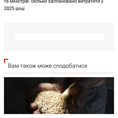
та міністрів: скільки заплановано витратити у
2025 році
г
а
ц
і
я
Вам також може сподобатися
з
а
п
и
с