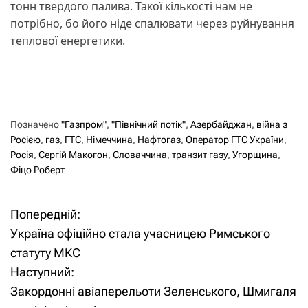
тонн твердого палива. Такої кількості нам не
потрібно, бо його ніде спалювати через руйнування
теплової енергетики.
Позначено
"Газпром"
,
"Північний потік"
,
Азербайджан
,
війна з
Росією
,
газ
,
ГТС
,
Німеччина
,
Нафтогаз
,
Оператор ГТС України
,
Росія
,
Сергій Макогон
,
Словаччина
,
транзит газу
,
Угорщина
,
Фіцо Роберт
Попередній:
Н
Україна офіційно стала учасницею Римського
а
статуту МКС
Наступний:
в
Закордонні авіаперельоти Зеленського, Шмигаля
і