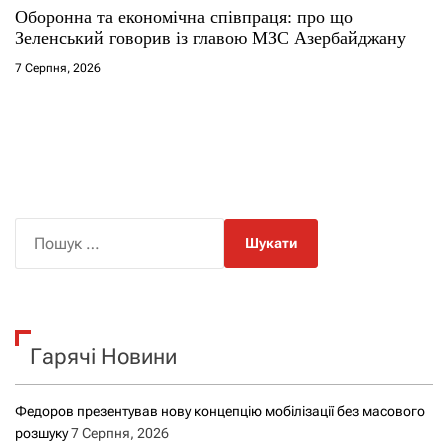
Оборонна та економічна співпраця: про що
Зеленський говорив із главою МЗС Азербайджану
7 Серпня, 2026
П
о
ш
у
к
Гарячі Новини
:
Федоров презентував нову концепцію мобілізації без масового
розшуку
7 Серпня, 2026