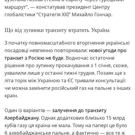
маршрут”, — констатував президент Центру
глобалістики “Стратегія ХХІ” Михайло Гончар.
Що від зупинки транзиту втратить Україна
З початку повномасштабного вторгнення українські
посадовці невпинно повторювали:
нової угоди про
транзит з Росією не буде
. Водночас остаточне
рішення про зупинку прокачування з 1 січня, схоже,
ухвалили лише у останні тижні грудня. Позаяк ще з
літа торік між Україною та ЄС тривали консультації:
чи можна замінити російський газ на пальне з інших
країн.
Один із варіантів —
залучення до транзиту
Азербайджану
. Однак додаткових близько 15 млрд
кубів газу ця країна не мала. Тому на папері це було
б азербайджанське пальне, а фактично — все те ж