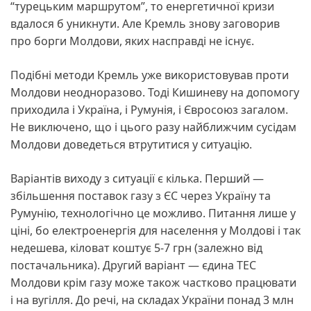
“турецьким маршрутом”, то енергетичної кризи
вдалося б уникнути. Але Кремль знову заговорив
про борги Молдови, яких насправді не існує.
Подібні методи Кремль уже використовував проти
Молдови неодноразово. Тоді Кишиневу на допомогу
приходила і Україна, і Румунія, і Євросоюз загалом.
Не виключено, що і цього разу найближчим сусідам
Молдови доведеться втрутитися у ситуацію.
Варіантів виходу з ситуації є кілька. Перший —
збільшення поставок газу з ЄС через Україну та
Румунію, технологічно це можливо. Питання лише у
ціні, бо електроенергія для населення у Молдові і так
недешева, кіловат коштує 5-7 грн (залежно від
постачальника). Другий варіант — єдина ТЕС
Молдови крім газу може також частково працювати
і на вугілля. До речі, на складах України понад 3 млн