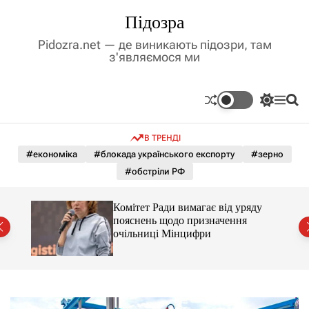
П
Підозра
е
р
Pidozra.net — де виникають підозри, там
е
з'являємося ми
й
т
и
П
М
П
д
е
е
о
р
н
ш
о
В ТРЕНДІ
е
ю
у
в
м
к
#економіка
#блокада українського експорту
#зерно
м
и
#обстріли РФ
і
к
а
с
ч
т
Комітет Ради вимагає від уряду
к
у
пояснень щодо призначення
о
очільниці Мінцифри
л
ь
о
р
о
в
о