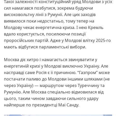
Такої залежності конституційний уряд Молдови з усіх
сил намагався позбутися, зокрема будуючи
високовольтну лінії з Румунії. Але цих заходів
виявилося поки недостатньо, тому тепер на
Молдову чекає енергетична криза. І нею Кремль
вдало користується, посилюючи позиції
проросійських партій. Адже у Молдові влітку 2025-го
мають відбутися парламентські вибори.
Москва діє хитро і намагається звинуватити у
енергетиній кризі у Молдові виключно Україну. Але
насправді саме Росія є її причиною. “Газпром” може
постачати паливо до Молдови іншими шляхами (не
через Україну) — маршрутом через Туреччину та
Румунію. Але Москва спеціально відмовилася від
цього, таким чином завдаючи сильного удару
найперше по президентці Маї Санду.