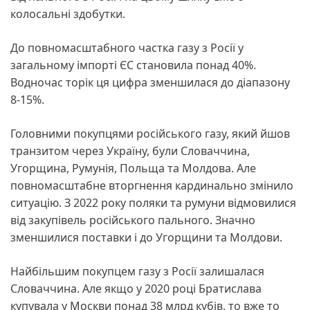
колосальні здобутки.
До повномасштабного частка газу з Росії у
загальному імпорті ЄС становила понад 40%.
Водночас торік ця цифра зменшилася до діапазону
8-15%.
Головними покупцями російського газу, який йшов
транзитом через Україну, були Словаччина,
Угорщина, Румунія, Польща та Молдова. Але
повномасштабне вторгнення кардинально змінило
ситуацію. З 2022 року поляки та румуни відмовилися
від закупівель російського пального. Значно
зменшилися поставки і до Угорщини та Молдови.
Найбільшим покупцем газу з Росії залишалася
Словаччина. Але якщо у 2020 році Братислава
купувала у Москви понад 38 млрд кубів, то вже то