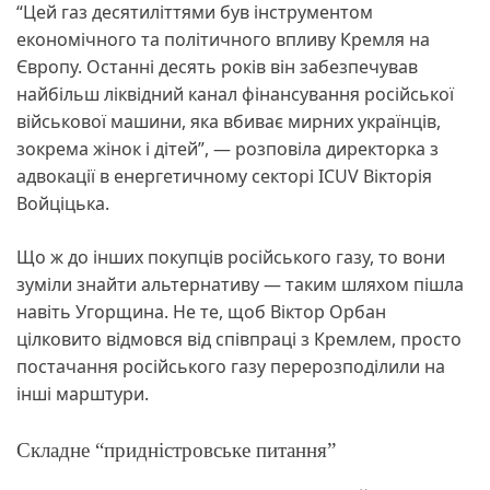
“Цей газ десятиліттями був інструментом
економічного та політичного впливу Кремля на
Європу. Останні десять років він забезпечував
найбільш ліквідний канал фінансування російської
військової машини, яка вбиває мирних українців,
зокрема жінок і дітей”, — розповіла директорка з
адвокації в енергетичному секторі ICUV Вікторія
Войціцька.
Що ж до інших покупців російського газу, то вони
зуміли знайти альтернативу — таким шляхом пішла
навіть Угорщина. Не те, щоб Віктор Орбан
цілковито відмовся від співпраці з Кремлем, просто
постачання російського газу перерозподілили на
інші марштури.
Складне “придністровське питання”