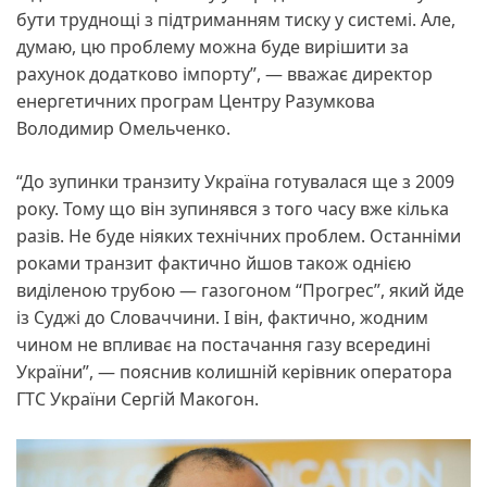
бути труднощі з підтриманням тиску у системі. Але,
думаю, цю проблему можна буде вирішити за
рахунок додатково імпорту”, — вважає директор
енергетичних програм Центру Разумкова
Володимир Омельченко.
“До зупинки транзиту Україна готувалася ще з 2009
року. Тому що він зупинявся з того часу вже кілька
разів. Не буде ніяких технічних проблем. Останніми
роками транзит фактично йшов також однією
виділеною трубою — газогоном “Прогрес”, який йде
із Суджі до Словаччини. І він, фактично, жодним
чином не впливає на постачання газу всередині
України”, — пояснив колишній керівник оператора
ГТС України Сергій Макогон.