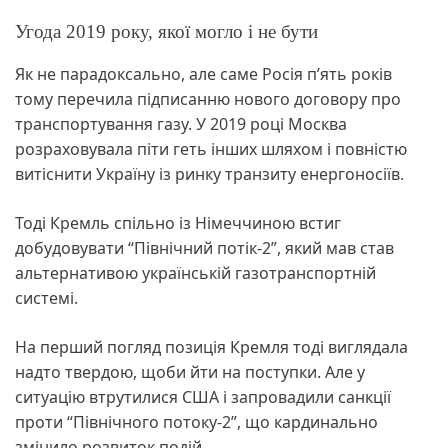
Угода 2019 року, якої могло і не бути
Як не парадоксально, але саме Росія п’ять років
тому перечила підписанню нового договору про
транспортування газу. У 2019 році Москва
розраховувала піти геть інших шляхом і повністю
витіснити Україну із ринку транзиту енергоносіїв.
Тоді Кремль спільно із Німеччиною встиг
добудовувати “Північний потік-2”, який мав став
альтернативою українській газотранспортній
системі.
На перший погляд позиція Кремля тоді виглядала
надто твердою, щоби йти на поступки. Але у
ситуацію втрутилися США і запровадили санкції
проти “Північного потоку-2”, що кардинально
змінило розвиток подій.