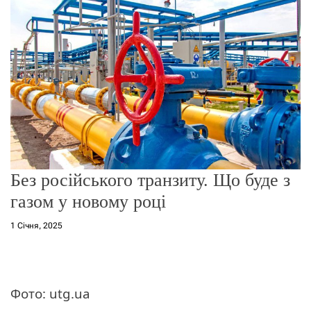
г
о
р
е
ж
и
м
у
​​Без російського транзиту. Що буде з
газом у новому році
1 Січня, 2025
Фото: utg.ua