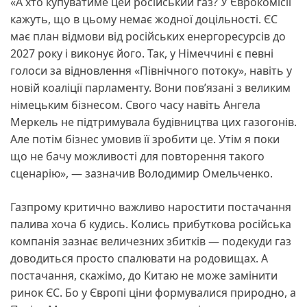
«А хто купуватиме цей російський газ? У Єврокомісії
кажуть, що в цьому немає жодної доцільності. ЄС
має план відмови від російських енергоресурсів до
2027 року і виконує його. Так, у Німеччині є певні
голоси за відновлення «Північного потоку», навіть у
новій коаліції парламенту. Вони пов’язані з великим
німецьким бізнесом. Свого часу навіть Ангела
Меркель не підтримувала будівництва цих газогонів.
Але потім бізнес умовив її зробити це. Утім я поки
що не бачу можливості для повторення такого
сценарію», — зазначив Володимир Омельченко.
Газпрому критично важливо наростити постачання
палива хоча б кудись. Колись прибуткова російська
компанія зазнає величезних збитків — подекуди газ
доводиться просто спалювати на родовищах. А
постачання, скажімо, до Китаю не може замінити
ринок ЄС. Бо у Європі ціни формувалися природно, а