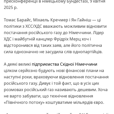
пресконференції в німецькому Бундестазі, 9 квітня
2025 р.
Томас Барайс, Міхаель Кречмер і Ян Гайніш — ці
політики з ХСС/ХДС вважають можливим відновити
постачання російського газу до Німеччини. Лідер
ХДС і майбутній канцлер Фрідріх Мерц хоч і
відсторонився від таких заяв, але його політична
сила однозначно не засудила слів однопартійців.
А деякі великі
підприємства Східної Німеччини
цілком серйозно будують нові фінансові плани на
наступні роки, враховуючи відновлення постачання
російського газу. Дивує і той факт, що в усіх цих
розмовах російський газ називають дешевим. Хоча
не варто забувати, що технічне відновлення
«Північного потоку» коштуватиме мільярдів євро.