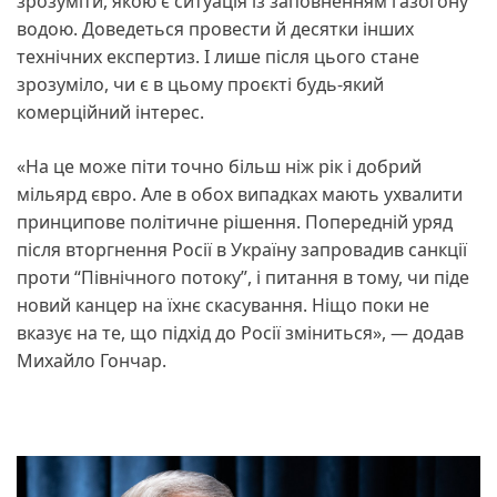
зрозуміти, якою є ситуація із заповненням газогону
водою. Доведеться провести й десятки інших
технічних експертиз. І лише після цього стане
зрозуміло, чи є в цьому проєкті будь-який
комерційний інтерес.
«На це може піти точно більш ніж рік і добрий
мільярд євро. Але в обох випадках мають ухвалити
принципове політичне рішення. Попередній уряд
після вторгнення Росії в Україну запровадив санкції
проти “Північного потоку”, і питання в тому, чи піде
новий канцер на їхнє скасування. Ніщо поки не
вказує на те, що підхід до Росії зміниться», — додав
Михайло Гончар.