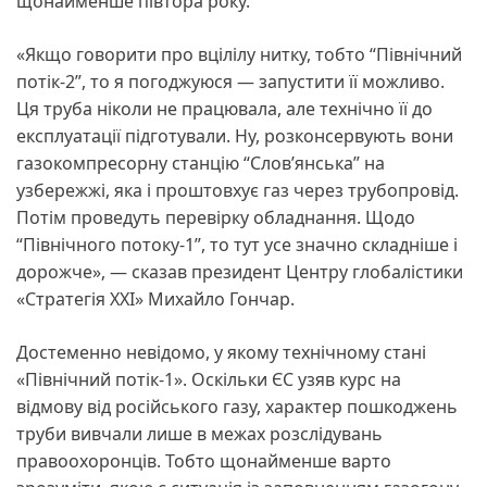
щонайменше півтора року.
«Якщо говорити про вцілілу нитку, тобто “Північний
потік-2”, то я погоджуюся — запустити її можливо.
Ця труба ніколи не працювала, але технічно її до
експлуатації підготували. Ну, розконсервують вони
газокомпресорну станцію “Слов’янська” на
узбережжі, яка і проштовхує газ через трубопровід.
Потім проведуть перевірку обладнання. Щодо
“Північного потоку-1”, то тут усе значно складніше і
дорожче», — сказав президент Центру глобалістики
«Стратегія ХХІ» Михайло Гончар.
Достеменно невідомо, у якому технічному стані
«Північний потік-1». Оскільки ЄС узяв курс на
відмову від російського газу, характер пошкоджень
труби вивчали лише в межах розслідувань
правоохоронців. Тобто щонайменше варто