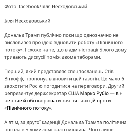
Фото: facebook/Ілля Несходовський
Ілля Несходовський
Дональд Трамп публічно поки що однозначно не
висловився про ідею відновити роботу «Північного
потоку». І схоже на те, що в адміністрації Білого дому
тривають дискусії поміж двома таборами.
Перший, який представляє спецпосланець Стів
Віткофф, пропонує відновити цей газогін. Це мало б
заохотити Росію погодитися на переговори. Другий
репрезентує держсекретар США
Марко Рубіо — він
не хоче й обговорювати зняття санкцій проти
«Північного потоку»
.
А втім, за другої каденції Дональда Трампа політична
погода в Білому домі надто мінлива. Чого лише