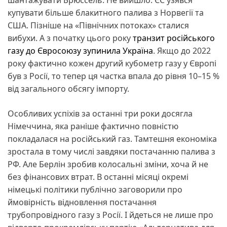
шантажувати Брюссель. Не вийшло: ЄС узявся
купувати більше блакитного палива з Норвегії та
США. Пізніше на «Північних потоках» сталися
вибухи. А з початку цього року
транзит російського
газу до Євросоюзу зупинила Україна
. Якщо до 2022
року фактично кожен другий кубометр газу у Європі
був з Росії, то тепер ця частка впала до рівня 10–15 %
від загального обсягу імпорту.
Особливих успіхів за останні три роки досягла
Німеччина, яка раніше фактично повністю
покладалася на російський газ. Тамтешня економіка
зростала в тому числі завдяки постачанню палива з
РФ. Але Берлін зробив колосальні зміни, хоча й не
без фінансових втрат. В останні місяці окремі
німецькі політики публічно заговорили про
ймовірність відновлення постачання
трубопровідного газу з Росії. І йдеться не лише про