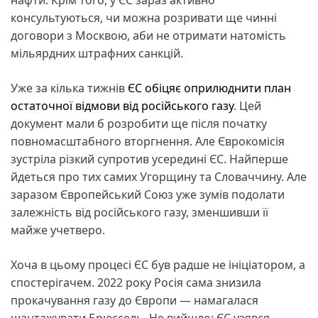
нафти. Крім того, у ЄС зараз активно
консультуються, чи можна розривати ще чинні
договори з Москвою, аби не отримати натомість
мільярдних штрафних санкцій.
Уже за кілька тижнів
ЄС обіцяє оприлюднити план
остаточної відмови від російського газу
. Цей
документ мали б розробити ще після початку
повномасштабного вторгнення. Але Єврокомісія
зустріла різкий супротив усередині ЄС. Найперше
йдеться про тих самих Угорщину та Словаччину. Але
заразом Європейський Союз уже зумів подолати
залежність від російського газу, зменшивши її
майже учетверо.
Хоча в цьому процесі ЄС був радше не ініціатором, а
спостерігачем. 2022 року Росія сама знизила
прокачування газу до Європи — намагалася