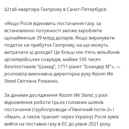
Штаб-квартира Газпрому в Санкт-Петербурзі
«Якщо Росія відновить постачання газу, за
встановленої потужності зможе заробляти
щонайменше 39 млрд доларів. Якщо вирахувати
податок на прибуток Газпрому, на що можуть
витрачати ці доходи? Це більш ніж п’ять мільйонів
артилерійських снарядів, майже 105 тисяч
безпілотників “Шахед”, 1711 ракет “Іскандер М”», —
розповіла виконавча директорка руху
Razom We
Stand
Світлана Романко.
За даними дослідження
Razom We Stand
, у разі
відновлення роботи трьох головних шляхів
постачання (трубопроводи «Північний потік-2» і
«Ямал», а також транзит через Україну) Росія зуміє
вийти на поставки газу в ЄС до рівня 2021 року.