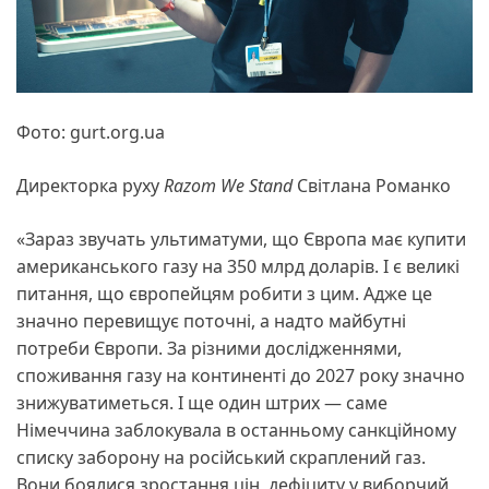
Фото: gurt.org.ua
Директорка руху
Razom We Stand
Світлана Романко
«Зараз звучать ультиматуми, що Європа має купити
американського газу на 350 млрд доларів. І є великі
питання, що європейцям робити з цим. Адже це
значно перевищує поточні, а надто майбутні
потреби Європи. За різними дослідженнями,
споживання газу на континенті до 2027 року значно
знижуватиметься. І ще один штрих — саме
Німеччина заблокувала в останньому санкційному
списку заборону на російський скраплений газ.
Вони боялися зростання цін, дефіциту у виборчий