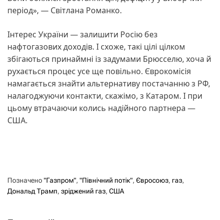
період», — Світлана Романко.
Інтерес України — залишити Росію без
нафтогазових доходів. І схоже, такі цілі цілком
збігаються принаймні із задумами Брюсселю, хоча й
рухається процес усе ще повільно. Єврокомісія
намагається знайти альтернативу постачанню з РФ,
налагоджуючи контакти, скажімо, з Катаром. І при
цьому втрачаючи колись надійного партнера —
США.
Позначено
"Газпром"
,
"Північний потік"
,
Євросоюз
,
газ
,
Дональд Трамп
,
зріджений газ
,
США