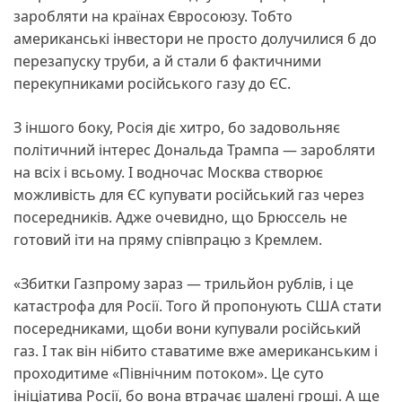
заробляти на країнах Євросоюзу. Тобто
американські інвестори не просто долучилися б до
перезапуску труби, а й стали б фактичними
перекупниками російського газу до ЄС.
З іншого боку, Росія діє хитро, бо задовольняє
політичний інтерес Дональда Трампа — заробляти
на всіх і всьому. І водночас Москва створює
можливість для ЄС купувати російський газ через
посередників. Адже очевидно, що Брюссель не
готовий іти на пряму співпрацю з Кремлем.
«Збитки Газпрому зараз — трильйон рублів, і це
катастрофа для Росії. Того й пропонують США стати
посередниками, щоби вони купували російський
газ. І так він нібито ставатиме вже американським і
проходитиме «Північним потоком». Це суто
ініціатива Росії, бо вона втрачає шалені гроші. А ще