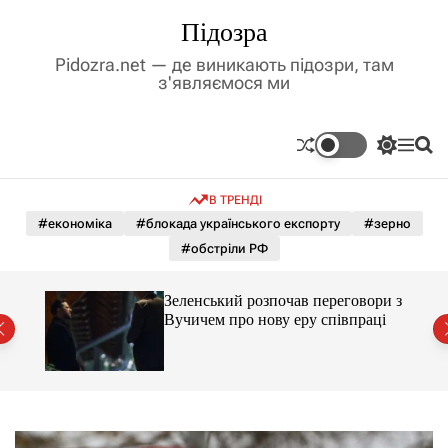
П
Підозра
е
р
Pidozra.net — де виникають підозри, там
е
з'являємося ми
й
т
и
П
М
П
д
е
е
о
р
н
ш
о
В ТРЕНДІ
е
ю
у
в
м
к
#економіка
#блокада українського експорту
#зерно
м
и
#обстріли РФ
і
к
а
с
ч
т
ажене
Зеленський розпочав переговори з
к
ий
у
Вучичем про нову еру співпраці
о
л
ь
о
р
о
в
о