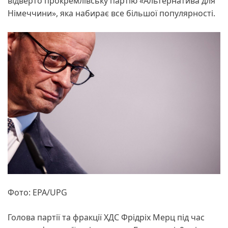
відверто прокремлівську партію «Альтернатива для
Німеччини», яка набирає все більшої популярності.
Фото: EPA/UPG
Голова партії та фракції ХДС Фрідріх Мерц під час