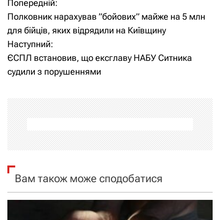
Попередній:
Н
Полковник нарахував ”бойових” майже на 5 млн
а
для бійців, яких відрядили на Київщину
Наступний:
в
ЄСПЛ встановив, що ексглаву НАБУ Ситника
і
судили з порушеннями
г
а
ц
і
я
Вам також може сподобатися
з
а