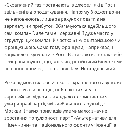
«Скраплений газ постачають із джерел, які в Росії
звільнені від оподаткування. Напряму бюджет вони
не наповнюють, лише за рахунок податків на
зарплату чи прибуток. Збагачуються здебільшого
самі компанії, але там є і державні. І дуже часто у
структурі цих компаній частка 51 % є китайською чи
французькою. Саме тому французи, наприклад, і
зацікавлені купувати в Росії. Вони фактично так себе
і виправдовують, що, мовляв, російський бюджет ми
не наповнюємо», — розповів Ілля Несходовський.
Різка відмова від російського скрапленого газу може
спровокувати ріст цін, побоюються деякі
європейські лідери. Чим вдало скористаються
ультраправі партії, які здебільшого дружні до
Москви. І таких прикладів уже чимало: значне
зростання популярності партії «Альтернативи для
Німеччини» та Національного фронту у Франції, а