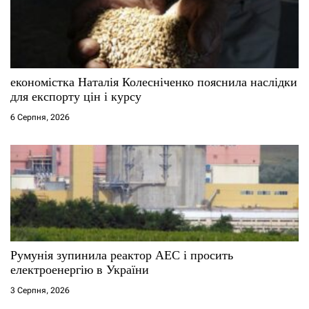
п
и
с
економістка Наталія Колесніченко пояснила наслідки
для експорту цін і курсу
і
6 Серпня, 2026
в
Румунія зупинила реактор АЕС і просить
електроенергію в України
3 Серпня, 2026