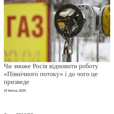
г
о
р
е
ж
и
м
у
Чи зможе Росія відновити роботу
«Північного потоку» і до чого це
призведе
25 Квітня, 2025