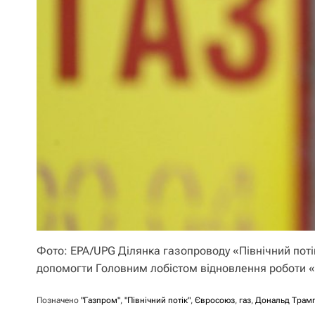
Фото: EPA/UPG Ділянка газопроводу «Північний поті
допомогти Головним лобістом відновлення роботи «П
Позначено
"Газпром"
,
"Північний потік"
,
Євросоюз
,
газ
,
Дональд Трам