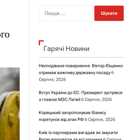
о
р
П
о
о
в
о
ш
г
ого
у
о
р
к
е
Гарячі Новини
:
ж
и
м
у
Несподіване повернення: Віктор Ющенко
отримав важливу державну посаду
6
Серпня, 2026
Вступ України до ЄС. Президент зустрівся
з главою МЗС Латвії
6 Серпня, 2026
Корецький запропонував бізнесу
порятунок від атак РФ
6 Серпня, 2026
Київ із партнерами вигадав як змусити
Росію відповісти за всі злочини
6 Серпня,