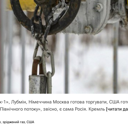
к-1», Лубмін, Німеччина Москва готова торгувати, США гот
івнічного потоку», звісно, є сама Росія. Кремль
[читати д
п
,
зріджений газ
,
США