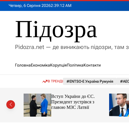
П
Четвер, 6 Серпня 2026
2
:
39
:
13
AM
е
р
Підозра
е
й
т
и
Pidozra.net — де виникають підозри, там 
д
о
в
Головна
Економіка
Корупція
Політика
Контакти
м
і
с
В ТРЕНДІ
#ENTSO-E Україна Румунія
#АЕС
т
у
ернення:
Вступ України до ЄС.
отримав
Президент зустрівся з
у посаду
главою МЗС Латвії