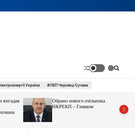
П
П
е
о
р
ш
лектроенергії Україна
#ЛЕП Чернівці Сучава
е
у
м
к
и
и вигадав
Обрано нового очільника
к
а
НКРЕКП – Главком
ч
 злочини
к
о
л
ь