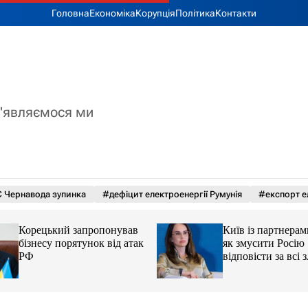
Головна
Економіка
Корупція
Політика
Контакти
з'являємося ми
 Чернавода зупинка
#дефіцит електроенергії Румунія
#експорт е
Корецький запропонував
Київ із партнерам
бізнесу порятунок від атак
як змусити Росію
РФ
відповісти за всі