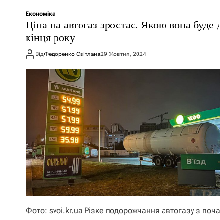
Економіка
Ціна на автогаз зростає. Якою вона буде 
кінця року
Від
Федоренко Світлана
29 Жовтня, 2024
Фото: svoi.kr.ua Різке подорожчання автогазу з поча