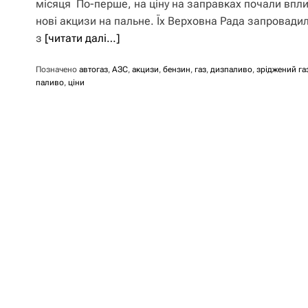
місяця По-перше, на ціну на заправках почали впл
нові акцизи на пальне. Їх Верховна Рада запровади
з
[читати далі…]
Позначено
автогаз
,
АЗС
,
акцизи
,
бензин
,
газ
,
дизпаливо
,
зріджений га
паливо
,
ціни