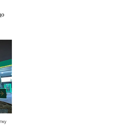
до
тку