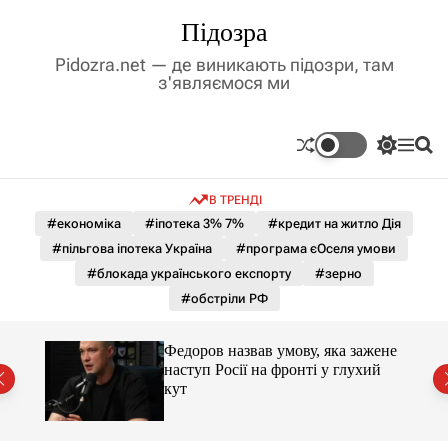
П
Підозра
е
р
Pidozra.net — де виникають підозри, там
е
з'являємося ми
й
т
и
П
М
П
д
е
е
о
р
н
ш
о
В ТРЕНДІ
е
ю
у
в
м
к
#економіка
#іпотека 3% 7%
#кредит на житло Дія
м
и
#пільгова іпотека Україна
#програма єОселя умови
і
к
а
с
#блокада українського експорту
#зерно
ч
т
#обстріли РФ
к
у
о
л
и 3 і
Федоров назвав умову, яка зажене
ь
наступ Росії на фронті у глухий
о
кут
р
о
в
о