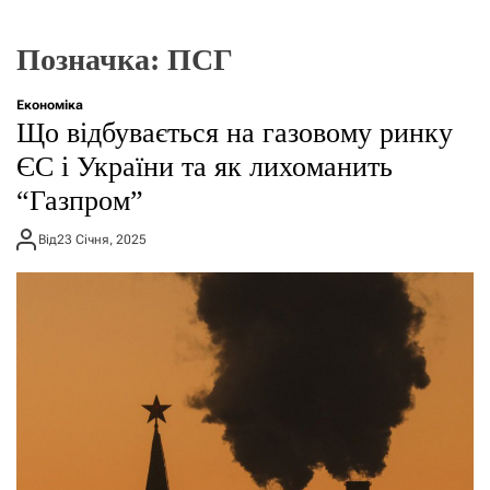
г
о
р
Позначка:
ПСГ
е
ж
и
Економіка
м
Що відбувається на газовому ринку
у
ЄС і України та як лихоманить
“Газпром”
Від
23 Січня, 2025