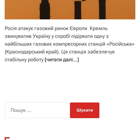
Росія атакує газовий ринок Європи Кремль
звинуватив Україну у спробі підірвати одну з
найбільших газових компресорних станцій «Російська»
(Краснодарський край). Ця станція забезпечує
стабільну роботу
[читати далі…]
П
о
ш
у
к