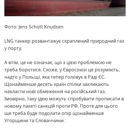
Фото: Jens Schott Knudsen
LNG танкер розвантажує скраплений природний газ
у порту.
А втім, це не означає, що з цією проблемою не
треба боротися. Схоже, у Євросоюзі це розуміють,
надто у Польщі, яка тепер головує в Раді ЄС.
Щонайменше десять країн спілки закликають
накласти нові обмеження на російський газ.
Імовірно, таку ідею можуть спробувати прописати в
новому пакеті санкцій проти РФ. Проте для цього
ще треба буде подолати опір щонайменше
Угорщини та Словаччини.