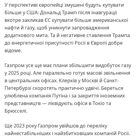
У перспективі європейці змушені будуть купувати
більше у США: Дональд Трамп після інавгурації
вкотре закликав ЄС купувати більше американської
нафти й газу, щоб уникнути запровадження
додаткового мита. Та й негативне ставлення Трампа
до енергетичної присутності Росії в Європі добре
відоме.
Газпром усе ще має плани збільшити видобуток газу
у 2025 році. Але паралельно готує масові звільнення
в центральних офісах. Клерків у Москві й Санкт-
Петербурзі скоротять практично удвічі. Береться
улюблена компанія Путіна і за закриття іноземних
представництв — ліквідують офіси в Токіо та
Брюсселі.
Ще 2023 року Газпром увійшов до переліку
найнестабільніших і найзбитковіших компаній Росії.