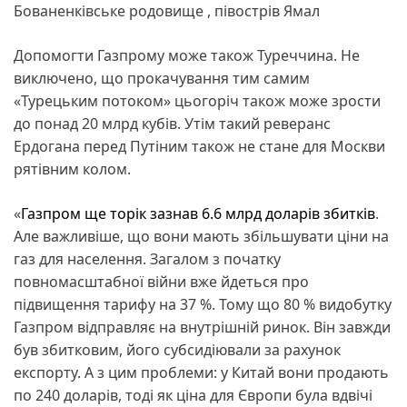
Бованенківське родовище , півострів Ямал
Допомогти Газпрому може також Туреччина. Не
виключено, що прокачування тим самим
«Турецьким потоком» цьогоріч також може зрости
до понад 20 млрд кубів. Утім такий реверанс
Ердогана перед Путіним також не стане для Москви
рятівним колом.
«
Газпром ще торік зазнав 6.6 млрд доларів
збитків
.
Але важливіше, що вони мають збільшувати ціни на
газ для населення. Загалом з початку
повномасштабної війни вже йдеться про
підвищення тарифу на 37 %. Тому що 80 % видобутку
Газпром відправляє на внутрішній ринок. Він завжди
був збитковим, його субсидіювали за рахунок
експорту. А з цим проблеми: у Китай вони продають
по 240 доларів, тоді як ціна для Європи була вдвічі