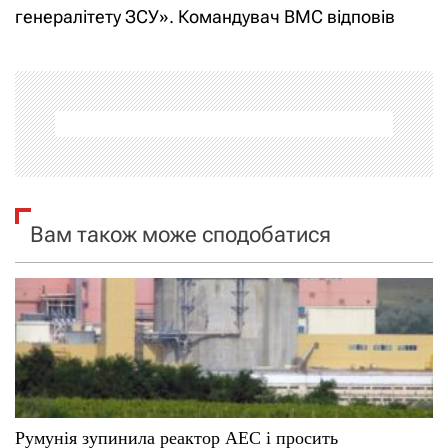
і
генералітету ЗСУ». Командувач ВМС відповів
г
а
ц
і
я
Вам також може сподобатися
з
а
п
и
с
Румунія зупинила реактор АЕС і просить