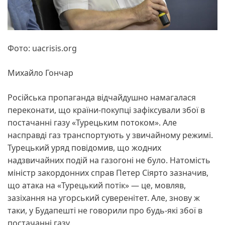
Фото: uacrisis.org
Михайло Гончар
Російська пропаганда відчайдушно намагалася
переконати, що країни-покупці зафіксували збої в
постачанні газу «Турецьким потоком». Але
насправді газ транспортують у звичайному режимі.
Турецький уряд повідомив, що жодних
надзвичайних подій на газогоні не було. Натомість
міністр закордонних справ Петер Сіярто зазначив,
що атака на «Турецький потік» — це, мовляв,
зазіхання на угорський суверенітет. Але, знову ж
таки, у Будапешті не говорили про будь-які збої в
постачанні газу.