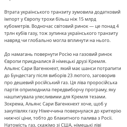
Втрата українського транзиту зумовила додатковий
імпорт у Європу трохи більш ніж 15 млрд
кубометрів. Водночас світовий ринок — це понад 4
трлн кубів газу, тож зупинка українського транзиту
навряд чи глобально могла вплинути на нього.
До намагань повернути Росію на газовий ринок
Європи приєдналися й німецькі друзі Кремля.
Альянс Сари Вагенкнехт, який має шанси потрапити
до Бундестагу після виборів 23 лютого, заговорив
про дешевий російський газ. Ця ліва проросійська
партія оприлюднила передвиборчу програму, яку
нашпигувала улесливими для Кремля тезами.
Зокрема, Альянс Сари Вагенкнехт хоче, щоб у
закупівлях газу Німеччина повернулася до критерію
нижчої ціни, тобто до блакитного палива з Росії.
Натомість газ, скажімо зі США, німецькі ліві