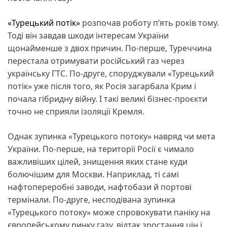
«Турецький потік»
розпочав роботу п’ять років тому.
Тоді він завдав шкоди інтересам України
щонайменше з двох причин. По-перше, Туреччина
перестала отримувати російський газ через
українську ГТС. По-друге, споруджували «Турецький
потік» уже після того, як Росія загарбала Крим і
почала гібридну війну. І такі великі бізнес-проєкти
точно не сприяли ізоляції Кремля.
Однак зупинка «Турецького потоку» навряд чи мета
України. По-перше, на території Росії є чимало
важливіших цілей, знищення яких стане куди
болючішим для Москви. Наприклад, ті самі
нафтопереробні заводи, нафтобази й портові
термінали. По-друге, несподівана зупинка
«Турецького потоку» може спровокувати паніку на
європейському ринку газу, відтак зростання цін і