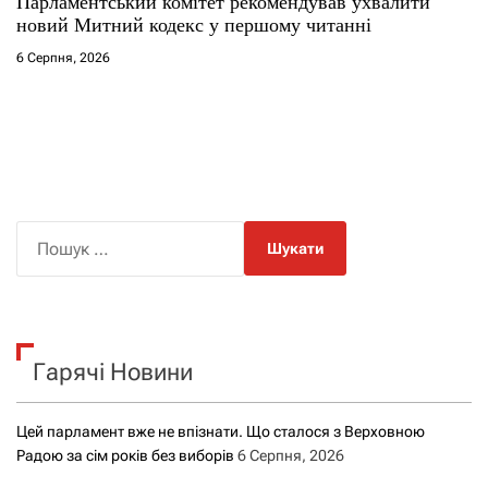
Парламентський комітет рекомендував ухвалити
новий Митний кодекс у першому читанні
6 Серпня, 2026
П
о
ш
у
к
Гарячі Новини
:
Цей парламент вже не впізнати. Що сталося з Верховною
Радою за сім років без виборів
6 Серпня, 2026