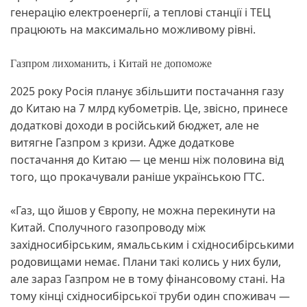
генерацію електроенергії, а теплові станції і ТЕЦ
працюють на максимально можливому рівні.
Газпром лихоманить, і Китай не допоможе
2025 року Росія планує збільшити постачання газу
до Китаю на 7 млрд кубометрів. Це, звісно, принесе
додаткові доходи в російський бюджет, але не
витягне Газпром з кризи. Адже додаткове
постачання до Китаю — це менш ніж половина від
того, що прокачували раніше українською ГТС.
«Газ, що йшов у Європу, не можна перекинути на
Китай. Сполучного газопроводу між
західносибірським, ямальським і східносибірськими
родовищами немає. Плани такі колись у них були,
але зараз Газпром не в тому фінансовому стані. На
тому кінці східносибірської труби один споживач —