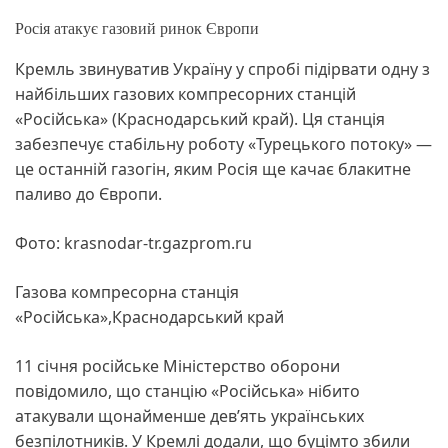
Росія атакує газовий ринок Європи
Кремль звинуватив Україну у спробі підірвати одну з
найбільших газових компресорних станцій
«Російська» (Краснодарський край). Ця станція
забезпечує стабільну роботу «Турецького потоку» —
це останній газогін, яким Росія ще качає блакитне
паливо до Європи.
Фото: krasnodar-tr.gazprom.ru
Газова компресорна станція
«Російська»,Краснодарський край
11 січня російське Міністерство оборони
повідомило, що станцію «Російська» нібито
атакували щонайменше дев’ять українських
безпілотників. У Кремлі додали, що буцімто збили