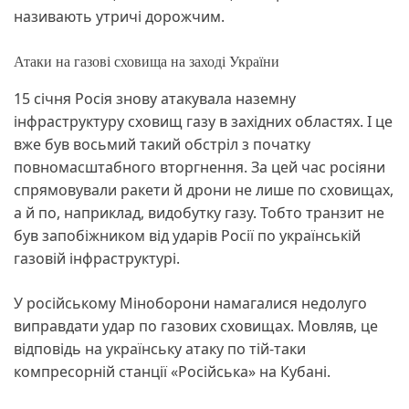
називають утричі дорожчим.
Атаки на газові сховища на заході України
15 січня Росія знову атакувала наземну
інфраструктуру сховищ газу в західних областях. І це
вже був восьмий такий обстріл з початку
повномасштабного вторгнення. За цей час росіяни
спрямовували ракети й дрони не лише по сховищах,
а й по, наприклад, видобутку газу. Тобто транзит не
був запобіжником від ударів Росії по українській
газовій інфраструктурі.
У російському Міноборони намагалися недолуго
виправдати удар по газових сховищах. Мовляв, це
відповідь на українську атаку по тій-таки
компресорній станції «Російська» на Кубані.