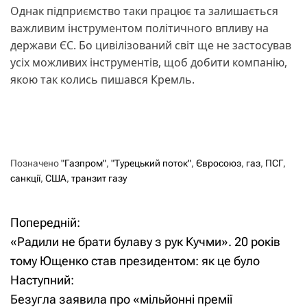
Однак підприємство таки працює та залишається
важливим інструментом політичного впливу на
держави ЄС. Бо цивілізований світ ще не застосував
усіх можливих інструментів, щоб добити компанію,
якою так колись пишався Кремль.
Позначено
"Газпром"
,
"Турецький поток"
,
Євросоюз
,
газ
,
ПСГ
,
санкції
,
США
,
транзит газу
Попередній:
Н
«Радили не брати булаву з рук Кучми». 20 років
а
тому Ющенко став президентом: як це було
Наступний:
в
Безугла заявила про «мільйонні премії