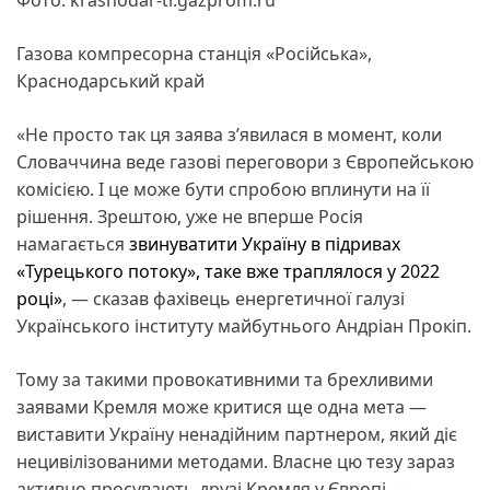
Газова компресорна станція «Російська»,
Краснодарський край
«Не просто так ця заява з’явилася в момент, коли
Словаччина веде газові переговори з Європейською
комісією. І це може бути спробою вплинути на її
рішення. Зрештою, уже не вперше Росія
намагається
звинуватити Україну в підривах
«Турецького потоку», таке вже траплялося у 2022
році»
, — сказав фахівець енергетичної галузі
Українського інституту майбутнього Андріан Прокіп.
Тому за такими провокативними та брехливими
заявами Кремля може критися ще одна мета —
виставити Україну ненадійним партнером, який діє
нецивілізованими методами. Власне цю тезу зараз
активно просувають друзі Кремля у Європі —