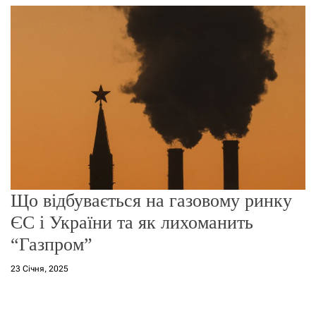
г
о
р
е
ж
и
м
у
Що відбувається на газовому ринку
ЄС і України та як лихоманить
“Газпром”
23 Січня, 2025